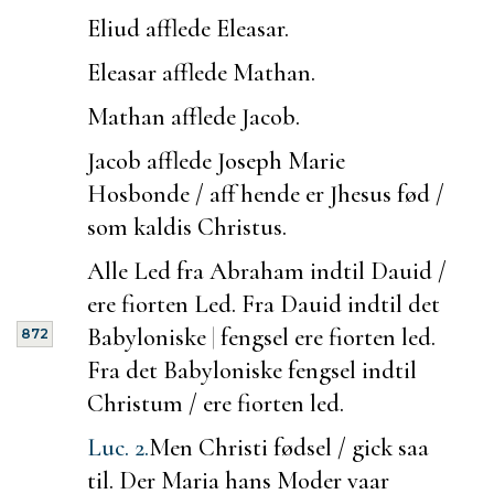
Eliud afflede Eleasar.
Eleasar afflede Mathan.
Mathan afflede Jacob.
Jacob afflede Joseph Marie
Hosbonde / aff hende er Jhesus fød /
som kaldis Christus.
Alle Led fra Abraham indtil Dauid /
ere fiorten Led. Fra Dauid indtil det
Babyloniske
|
fengsel ere fiorten led.
872
Fra det Babyloniske fengsel indtil
Christum / ere fiorten led.
Luc. 2.
Men Christi fødsel / gick saa
til. Der Maria hans Moder vaar