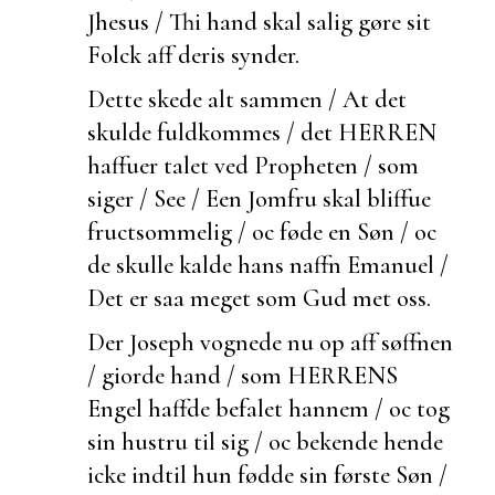
Jhesus / Thi hand skal salig gøre sit
Folck aff deris synder.
Dette skede alt sammen / At det
skulde
fuldkommes / det HERREN
haffuer talet ved Propheten / som
siger / See / Een Jomfru skal bliffue
fructsommelig / oc føde en Søn / oc
de skulle kalde hans naffn Emanuel /
Det er saa meget som Gud met oss.
Der Joseph vognede nu op aff søffnen
/ giorde hand / som HERRENS
Engel haffde befalet hannem / oc tog
sin hustru til sig / oc
bekende hende
icke indtil hun fødde sin første Søn /