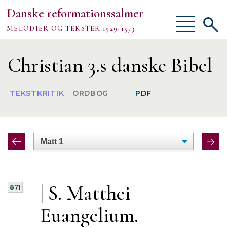
Danske reformationssalmer
Vis/skjul
Vis/sk
MELODIER OG TEKSTER 1529-1573
menu
søgef
Vejledning
Christian 3.s danske Bibel
Om
TEKSTKRITIK
ORDBOG
PDF
TEKSTER
MELODIER
FORSKNING
|
S. Matthei
871
Euangelium.