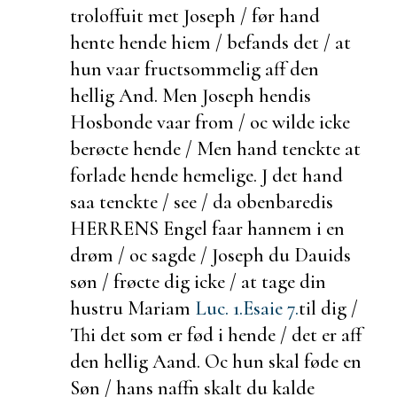
troloffuit met Joseph / før hand
hente hende hiem /
befands det / at
hun vaar
fructsommelig aff den
hellig And. Men Joseph hendis
Hosbonde vaar from / oc wilde icke
berøcte hende / Men hand tenckte at
forlade hende hemelige. J det hand
saa tenckte / see / da obenbaredis
HERRENS Engel faar hannem i en
drøm / oc sagde / Joseph du Dauids
søn / frøcte dig icke / at tage din
hustru Mariam
Luc. 1.
Esaie 7.
til dig /
Thi det som er fød i hende / det er aff
den hellig Aand. Oc hun skal føde en
Søn / hans naffn skalt du kalde