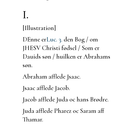
I.
[Illustration]
DEnne er
Luc. 3.
den Bog / om
JHESV Christi fødsel / Som er
Dauids søn / huilken er Abrahams
søn.
Abraham afflede Jsaac.
Jsaac afflede Jacob.
Jacob afflede Juda oc hans Brødre.
Juda afflede Pharez oc Saram aff
Thamar.