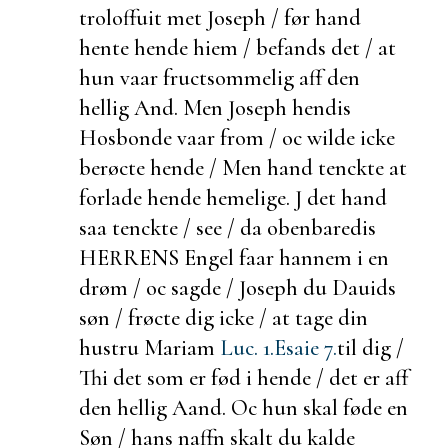
troloffuit met Joseph / før hand
hente hende hiem /
befands det / at
hun vaar
fructsommelig aff den
hellig And. Men Joseph hendis
Hosbonde vaar from / oc wilde icke
berøcte hende / Men hand tenckte at
forlade hende hemelige. J det hand
saa tenckte / see / da obenbaredis
HERRENS Engel faar hannem i en
drøm / oc sagde / Joseph du Dauids
søn / frøcte dig icke / at tage din
hustru Mariam
Luc. 1.
Esaie 7.
til dig /
Thi det som er fød i hende / det er aff
den hellig Aand. Oc hun skal føde en
Søn / hans naffn skalt du kalde