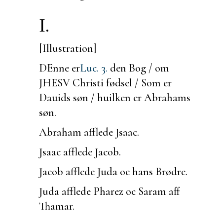
I.
[Illustration]
DEnne er
Luc. 3.
den Bog / om
JHESV Christi fødsel / Som er
Dauids søn / huilken er Abrahams
søn.
Abraham afflede Jsaac.
Jsaac afflede Jacob.
Jacob afflede Juda oc hans Brødre.
Juda afflede Pharez oc Saram aff
Thamar.