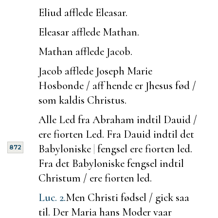
Eliud afflede Eleasar.
Eleasar afflede Mathan.
Mathan afflede Jacob.
Jacob afflede Joseph Marie
Hosbonde / aff hende er Jhesus fød /
som kaldis Christus.
Alle Led fra Abraham indtil Dauid /
ere fiorten Led. Fra Dauid indtil det
Babyloniske
|
fengsel ere fiorten led.
872
Fra det Babyloniske fengsel indtil
Christum / ere fiorten led.
Luc. 2.
Men Christi fødsel / gick saa
til. Der Maria hans Moder vaar