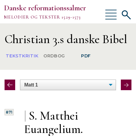
Danske reformationssalmer
Vis/skjul
Vis/sk
MELODIER OG TEKSTER 1529-1573
menu
søgef
Vejledning
Christian 3.s danske Bibel
Om
TEKSTKRITIK
ORDBOG
PDF
TEKSTER
MELODIER
FORSKNING
|
S. Matthei
871
Euangelium.