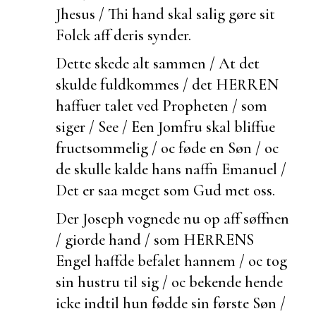
Jhesus / Thi hand skal salig gøre sit
Folck aff deris synder.
Dette skede alt sammen / At det
skulde
fuldkommes / det HERREN
haffuer talet ved Propheten / som
siger / See / Een Jomfru skal bliffue
fructsommelig / oc føde en Søn / oc
de skulle kalde hans naffn Emanuel /
Det er saa meget som Gud met oss.
Der Joseph vognede nu op aff søffnen
/ giorde hand / som HERRENS
Engel haffde befalet hannem / oc tog
sin hustru til sig / oc
bekende hende
icke indtil hun fødde sin første Søn /