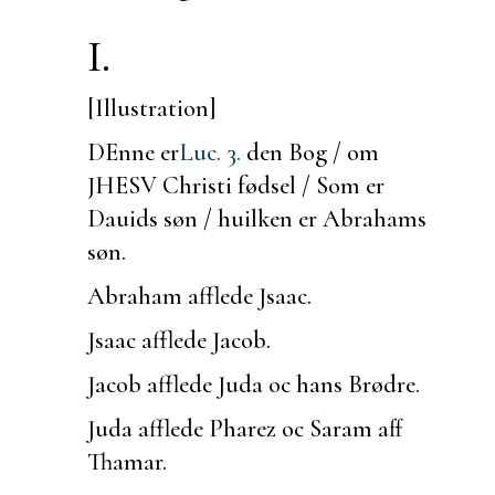
I.
[Illustration]
DEnne er
Luc. 3.
den Bog / om
JHESV Christi fødsel / Som er
Dauids søn / huilken er Abrahams
søn.
Abraham afflede Jsaac.
Jsaac afflede Jacob.
Jacob afflede Juda oc hans Brødre.
Juda afflede Pharez oc Saram aff
Thamar.