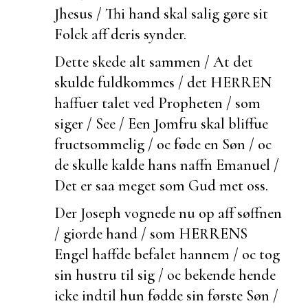
Jhesus / Thi hand skal salig gøre sit
Folck aff deris synder.
Dette skede alt sammen / At det
skulde
fuldkommes / det HERREN
haffuer talet ved Propheten / som
siger / See / Een Jomfru skal bliffue
fructsommelig / oc føde en Søn / oc
de skulle kalde hans naffn Emanuel /
Det er saa meget som Gud met oss.
Der Joseph vognede nu op aff søffnen
/ giorde hand / som HERRENS
Engel haffde befalet hannem / oc tog
sin hustru til sig / oc
bekende hende
icke indtil hun fødde sin første Søn /