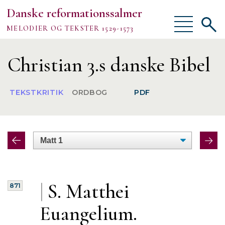
Danske reformationssalmer
Vis/skjul
Vis/sk
MELODIER OG TEKSTER 1529-1573
menu
søgef
Vejledning
Christian 3.s danske Bibel
Om
TEKSTKRITIK
ORDBOG
PDF
TEKSTER
MELODIER
FORSKNING
|
S. Matthei
871
Euangelium.