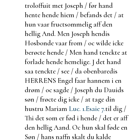
troloffuit met Joseph / før hand
hente hende hiem /
befands det / at
hun vaar
fructsommelig aff den
hellig And. Men Joseph hendis
Hosbonde vaar from / oc wilde icke
berøcte hende / Men hand tenckte at
forlade hende hemelige. J det hand
saa tenckte / see / da obenbaredis
HERRENS Engel faar hannem i en
drøm / oc sagde / Joseph du Dauids
søn / frøcte dig icke / at tage din
hustru Mariam
Luc. 1.
Esaie 7.
til dig /
Thi det som er fød i hende / det er aff
den hellig Aand. Oc hun skal føde en
Søn / hans naffn skalt du kalde