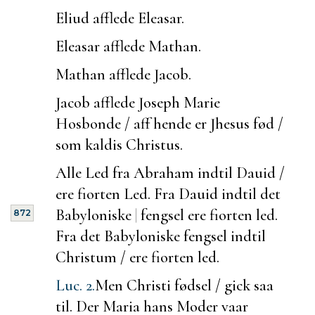
Eliud afflede Eleasar.
Eleasar afflede Mathan.
Mathan afflede Jacob.
Jacob afflede Joseph Marie
Hosbonde / aff hende er Jhesus fød /
som kaldis Christus.
Alle Led fra Abraham indtil Dauid /
ere fiorten Led. Fra Dauid indtil det
Babyloniske
|
fengsel ere fiorten led.
872
Fra det Babyloniske fengsel indtil
Christum / ere fiorten led.
Luc. 2.
Men Christi fødsel / gick saa
til. Der Maria hans Moder vaar