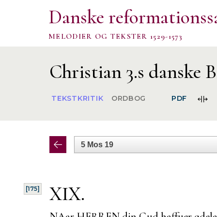
Danske reformationss
MELODIER OG TEKSTER 1529-1573
Christian 3.s danske B
FOR
TEKSTKRITIK
ORDBOG
PDF
SPA
XIX.
[175]
NAar HERREN din Gud haffuer ødelag