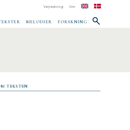
Vejledning
Om
Vis/skjul
TEKSTER
MELODIER
FORSKNING
søgefelt
OM TEKSTEN