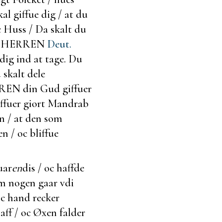
 giffue dig / at du
oc Huss / Da skalt du
 som HERREN
Deut.
dig ind at tage. Du
skalt dele
REN din Gud giffuer
haffuer giort Mandrab
en / at den som
en / oc bliffue
uar
en
dis / oc haffde
om nogen gaar vdi
oc hand recker
ff / oc Øxen falder