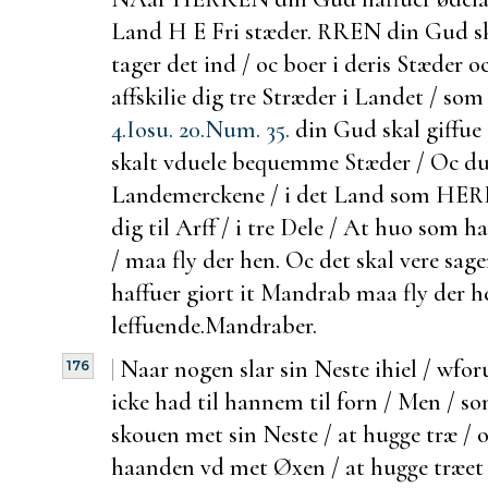
Land H E
Fri stæder.
RREN din Gud skal
tager det ind / oc boer i deris Stæder 
affskilie dig tre Stræder i Landet /
4.
Iosu. 20.
Num. 35.
din Gud skal giffue 
skalt vduele bequemme Stæder / Oc du 
Landemerckene / i det Land som HER
dig til Arff / i tre Dele / At huo som 
/ maa
fly der hen. Oc det skal vere sag
haffuer giort it Mandrab maa
fly der h
leffuende.
Mandraber.
|
Naar nogen slar sin Neste ihiel / wfor
176
icke had til hannem til forn / Men / s
skouen met sin Neste / at hugge træ / 
haanden vd met Øxen / at hugge træet a