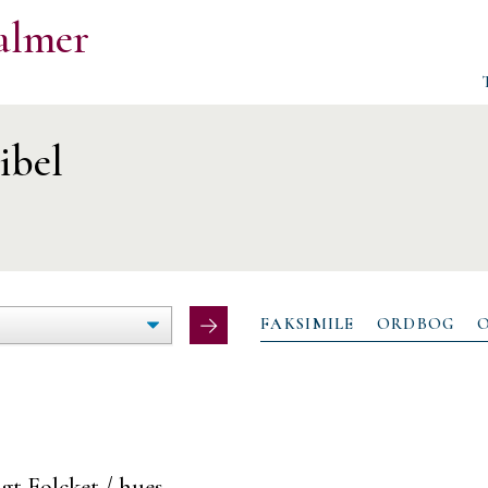
almer
ibel
ØG/FORMINDSK
LTEBREDDE
FAKSIMILE
ORDBOG
t Folcket / hues