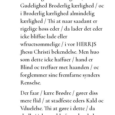
Gudelighed Broderlig kærlighed / oc
i Broderlig kærlighed almindelig
kærlighed / Thi at naar saadant er
rigelige hoss eder / da lader det eder
icke bliffue lade eller
w
fructsommelige / i vor HERRJS
Jhesu Christi bekendelse. Men huo
som dette icke haffuer / hand er
Blind oc treffuer met haanden / oc
forglemmer sine
fremfarne synders
Renselse.
Der faar / kære Brødre / gører
diss
mere flid / at
stadfeste eders Kald oc
Vduelelse. Thi at gøre i dette / da