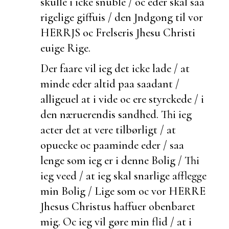
skulle i icke snuble / oc eder skal saa
rigelige giffuis / den Jndgong til vor
HERRJS oc Frelseris Jhesu Christi
euige Rige.
Der faare vil ieg det icke lade / at
minde eder altid paa saadant /
alligeuel at i vide oc ere styrckede / i
den næruerendis sandhed. Thi ieg
acter det at vere tilbørligt / at
opuecke oc paaminde eder / saa
lenge som ieg er i denne Bolig / Thi
ieg veed / at ieg skal snarlige afflegge
min Bolig / Lige som oc vor HERRE
Jhesus Christus haffuer obenbaret
mig. Oc ieg vil gøre min flid / at i