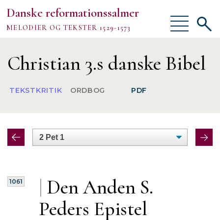
Danske reformationssalmer
Vis/skjul
Vis/sk
MELODIER OG TEKSTER 1529-1573
menu
søgef
Vejledning
Christian 3.s danske Bibel
Om
TEKSTKRITIK
ORDBOG
PDF
TEKSTER
MELODIER
FORSKNING
|
Den Anden S.
1061
Peders
Epistel