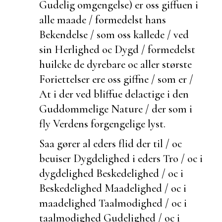
Gudelig omgengelse) er oss giffuen i
alle maade / formedelst hans
Bekendelse / som oss kallede / ved
sin Herlighed oc Dygd / formedelst
huilcke de dyrebare oc aller største
Foriettelser ere oss giffne / som er /
At i der ved bliffue delactige i den
Guddommelige Nature / der som i
fly Verdens forgengelige lyst.
Saa gører al eders flid der til / oc
beuiser Dygdelighed i eders Tro / oc i
dygdelighed Beskedelighed / oc i
Beskedelighed Maadelighed / oc i
maadelighed Taalmodighed / oc i
taalmodighed Gudelighed / oc i