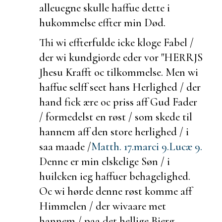
alleuegne skulle haffue dette
i
hukommelse effter min Død.
Thi wi effterfulde icke kloge Fabel /
der wi kundgiorde eder vor "HERRJS
Jhesu Krafft oc
tilkommelse. Men wi
haffue selff seet hans Herlighed /
der
hand fick ære oc priss aff Gud Fader
/ formedelst en røst / som skede til
hannem aff den store herlighed / i
saa maade /
Matth. 17.
marci 9.
Lucæ 9.
Denne er min elskelige Søn / i
huilcken ieg haffuer behagelighed.
Oc wi hørde denne røst komme aff
Himmelen /
der wivaare met
hannem / paa det hellige Bierg.