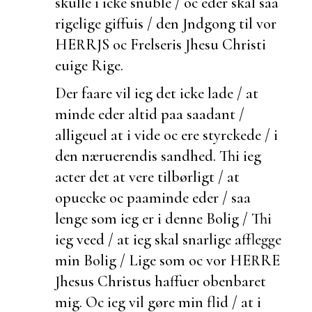
skulle i icke snuble / oc eder skal saa
rigelige giffuis / den Jndgong til vor
HERRJS oc Frelseris Jhesu Christi
euige Rige.
Der faare vil ieg det icke lade / at
minde eder altid paa saadant /
alligeuel at i vide oc ere styrckede / i
den næruerendis sandhed. Thi ieg
acter det at vere tilbørligt / at
opuecke oc paaminde eder / saa
lenge som ieg er i denne Bolig / Thi
ieg veed / at ieg skal snarlige afflegge
min Bolig / Lige som oc vor HERRE
Jhesus Christus haffuer obenbaret
mig. Oc ieg vil gøre min flid / at i