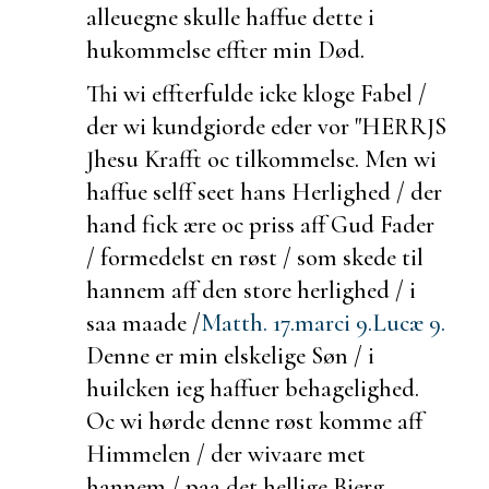
alleuegne skulle haffue dette
i
hukommelse effter min Død.
Thi wi effterfulde icke kloge Fabel /
der wi kundgiorde eder vor "HERRJS
Jhesu Krafft oc
tilkommelse. Men wi
haffue selff seet hans Herlighed /
der
hand fick ære oc priss aff Gud Fader
/ formedelst en røst / som skede til
hannem aff den store herlighed / i
saa maade /
Matth. 17.
marci 9.
Lucæ 9.
Denne er min elskelige Søn / i
huilcken ieg haffuer behagelighed.
Oc wi hørde denne røst komme aff
Himmelen /
der wivaare met
hannem / paa det hellige Bierg.