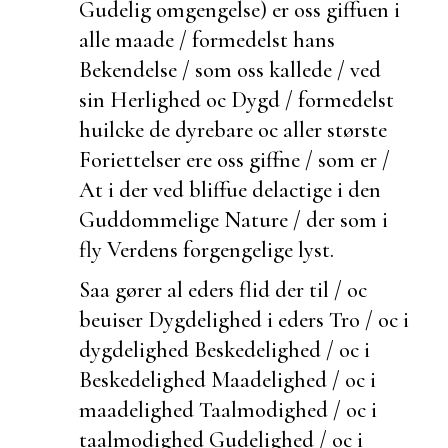
Gudelig omgengelse) er oss giffuen i
alle maade / formedelst hans
Bekendelse / som oss kallede / ved
sin Herlighed oc Dygd / formedelst
huilcke de dyrebare oc aller største
Foriettelser ere oss giffne / som er /
At i der ved bliffue delactige i den
Guddommelige Nature / der som i
fly Verdens forgengelige lyst.
Saa gører al eders flid der til / oc
beuiser Dygdelighed i eders Tro / oc i
dygdelighed Beskedelighed / oc i
Beskedelighed Maadelighed / oc i
maadelighed Taalmodighed / oc i
taalmodighed Gudelighed / oc i