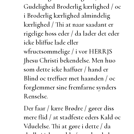
Gudelighed Broderlig kærlighed / oc
i Broderlig kærlighed almindelig
kærlighed / Thi at naar saadant er
rigelige hoss eder / da lader det eder
icke bliffue lade eller
w
fructsommelige / i vor HERRJS
Jhesu Christi bekendelse. Men huo
som dette icke haffuer / hand er
Blind oc treffuer met haanden / oc
forglemmer sine
fremfarne synders
Renselse.
Der faar / kære Brødre / gører
diss
mere flid / at
stadfeste eders Kald oc
Vduelelse. Thi at gøre i dette / da