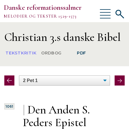
Danske reformationssalmer
Vis/skjul
Vis/sk
MELODIER OG TEKSTER 1529-1573
menu
søgef
Vejledning
Christian 3.s danske Bibel
Om
TEKSTKRITIK
ORDBOG
PDF
TEKSTER
MELODIER
FORSKNING
|
Den Anden S.
1061
Peders
Epistel