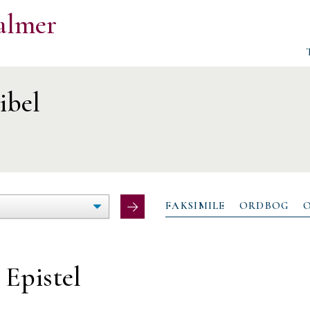
almer
ibel
ØG/FORMINDSK
LTEBREDDE
FAKSIMILE
ORDBOG
s
Epistel