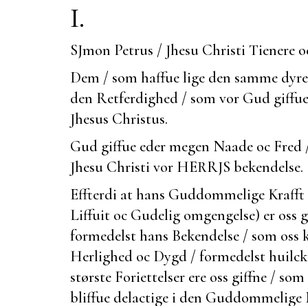
I.
SJmon Petrus / Jhesu Christi Tienere o
Dem / som haffue lige den samme dyreb
den Retferdighed / som vor Gud giffuer
Jhesus Christus.
Gud giffue eder megen Naade oc Fred 
Jhesu Christi vor HERRJS
bekendelse.
Effterdi at hans Guddommelige Krafft 
Liffuit oc Gudelig omgengelse) er oss g
formedelst hans Bekendelse / som oss k
Herlighed oc Dygd / formedelst huilcke
største Foriettelser ere oss giffne / som 
bliffue delactige i den Guddommelige 