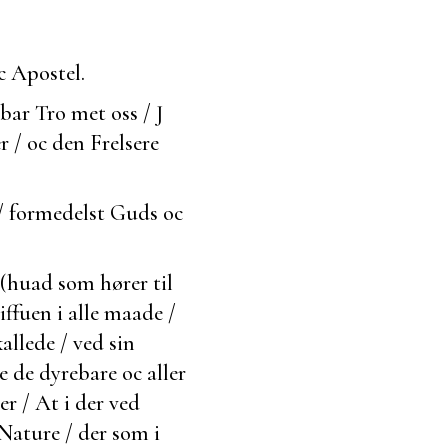
c Apostel.
ar Tro met oss / J
 / oc den Frelsere
/ formedelst Guds oc
(huad som hører til
iffuen i alle maade /
allede / ved sin
 de dyrebare oc aller
er / At i der ved
Nature / der som i