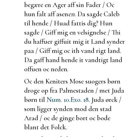
begære en Ager aff sin Fader / Oc
hun falt aff
asen
en
. Da sagde Caleb
til hende / Huad
fattis dig? Hun
sagde / Giff mig en velsignelse / Thi
du haffuer giffuit mig it Land
synder
paa / Giff mig oc ith vand rigt land.
Da gaff hand hende it vandtigt land
offuen oc neden.
Oc den Keniters Mose suogers børn
droge op fra Palmestaden / met Juda
børn til
Num. 10.
Exo. 18.
Juda
ørck /
som ligger
synden mod den stad
Arad / oc de
ginge bort oc
bode
blant det Folck.