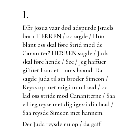
I.
DEr Josua vaar død adspurde Jsraels
børn HERREN / oc sagde / Huo
blant oss skal føre Strid mod de
Cananiter? HERREN sagde / Juda
skal føre hende / See / Jeg haffuer
giffuet Landet i hans haand. Da
sagde Juda til sin broder Simeon /
Reyss op met mig i min Laad / oc
lad oss stride mod Cananiterne / Saa
vil ieg reyse met dig ig
en
i din laad /
Saa reysde Simeon met hannem.
Der Juda reysde nu op / da gaff