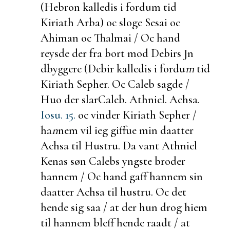
(Hebron kalledis i
fordum tid
Kiriath Arba) oc sloge Sesai oc
Ahiman oc Thalmai / Oc hand
reysde der fra bort mod Debirs Jn
dbyggere (Debir kalledis i fordu
m
tid
Kiriath Sepher. Oc Caleb sagde /
Huo der slar
Caleb. Athniel. Achsa.
Iosu. 15.
oc vinder Kiriath Sepher /
ha
n
nem vil ieg giffue min daatter
Achsa til Hustru. Da vant Athniel
Kenas søn Calebs yngste broder
hannem / Oc hand gaff hannem sin
daatter Achsa til hustru. Oc det
hende sig saa / at
der hun drog hiem
til hannem bleff hende raadt / at