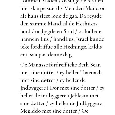
komme i Staden / dasloge de Staden
met skarpe suerd / Men den Mand oc
alt hans slect lode de gaa. Da reysde
den samme Mand til de Hethiters
land / oc bygde en Stad / oc kallede
hannem Lus / hand
Lus. Jsrael kunde
icke fordriffue alle Hedninge.
kaldis
end saa paa denne dag.
Oc Manasse fordreff icke Beth Sean
met sine døtter / ey heller Thaenach
met sine døtrer / ey heller de
Jndbyggere i Dor met sine døtter / ey
heller de indbyggere i Jebleam met
sine døtter / ey heller de Jndbyggere i
Megiddo met sine døtter / Oc