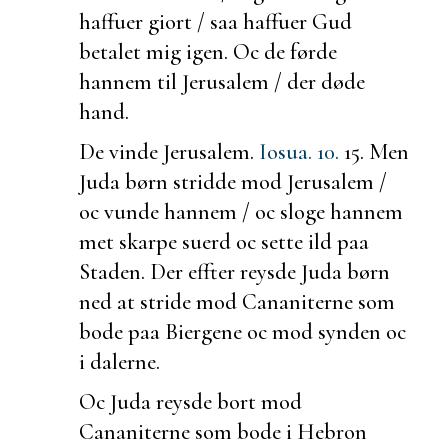
haffuer giort / saa haffuer Gud
betalet mig igen. Oc de førde
hannem til Jerusalem / der døde
hand.
De vinde Jerusalem.
Iosua. 10.
15.
Men
Juda børn stridde mod Jerusalem /
oc vunde hannem / oc sloge hannem
met skarpe suerd oc
sette ild paa
Staden. Der effter reysde Juda børn
ned at stride mod Cananiterne som
bode paa Biergene oc mod
synden oc
i dalerne.
Oc Juda reysde bort mod
Cananiterne som
bode i Hebron