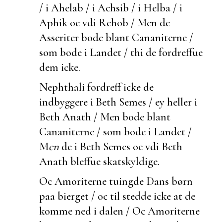
/ i Ahelab / i Achsib / i Helba / i
Aphik oc vdi Rehob / Men de
Asseriter bode blant Cananiterne /
som bode i Landet / thi de fordreffue
dem icke.
Nephthali fordreff icke de
indbyggere i Beth Semes / ey heller i
Beth Anath / Men bode blant
Cananiterne / som bode i Landet /
M
en
de i Beth Semes oc vdi Beth
Anath bleffue skatskyldige.
Oc Amoriterne tuingde Dans børn
paa bierget / oc til stedde icke at de
komme ned i dalen / Oc Amoriterne