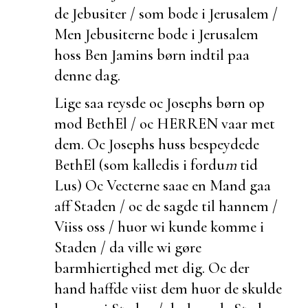
de Jebusiter / som
bode i Jerusalem /
Men Jebusiterne
bode i Jerusalem
hoss Ben Jamins børn indtil paa
denne dag.
Lige saa reysde oc Josephs børn op
mod BethEl / oc HERREN vaar met
dem. Oc Josephs huss bespeydede
BethEl (som kalledis i fordu
m
tid
Lus) Oc Vecterne saae en Mand gaa
aff Staden / oc de sagde til hannem /
Viiss oss / huor wi kunde komme i
Staden / da ville wi gøre
barmhiertighed met dig. Oc
der
hand haffde viist dem huor de skulde