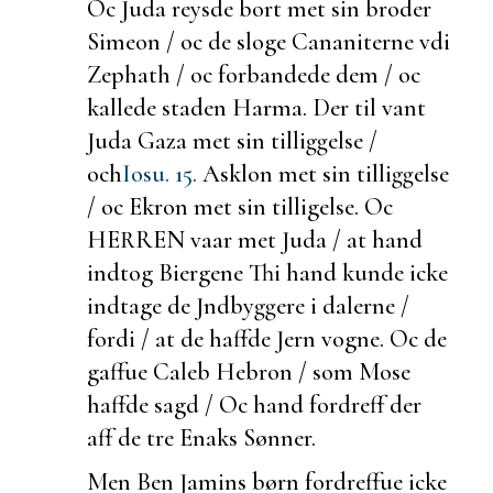
Oc Juda reysde bort met sin broder
Simeon / oc de sloge Cananiterne vdi
Zephath / oc forbandede dem / oc
kallede staden Harma. Der til vant
Juda Gaza met sin tilliggelse /
och
Iosu. 15.
Asklon met sin tilliggelse
/ oc Ekron met sin tilligelse. Oc
HERREN vaar met Juda / at hand
indtog Biergene Thi hand kunde icke
indtage de Jndbyggere i dalerne /
fordi / at de haffde Jern vogne. Oc de
gaffue Caleb Hebron / som Mose
haffde sagd / Oc hand fordreff der
aff de tre Enaks Sønner.
Men Ben Jamins børn fordreffue icke