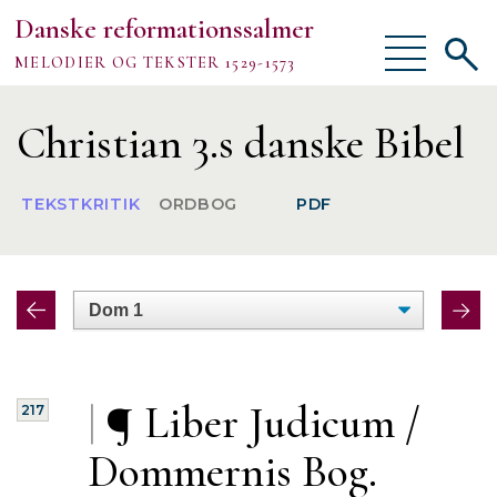
Danske reformationssalmer
Vis/skjul
Vis/sk
MELODIER OG TEKSTER 1529-1573
menu
søgef
Vejledning
Christian 3.s danske Bibel
Om
TEKSTKRITIK
ORDBOG
PDF
TEKSTER
MELODIER
FORSKNING
|
¶ Liber Judicum /
217
Dommernis Bog.