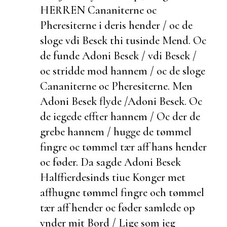
HERREN Cananiterne oc
Pheresiterne i deris hender / oc de
sloge vdi Besek thi tusinde Mend. Oc
de
funde Adoni Besek / vdi Besek /
oc stridde mod hannem / oc de sloge
Cananiterne oc Pheresiterne. Men
Adoni Besek
flyde /
Adoni Besek.
Oc
de iegede effter hannem / Oc
der de
grebe hannem / hugge de tømmel
fingre oc tømmel tær aff hans hender
oc føder. Da sagde Adoni Besek
Halffierdesinds tiue Konger met
affhugne tømmel fingre och tømmel
tær aff hender oc føder samlede op
vnder mit Bord / Lige som ieg