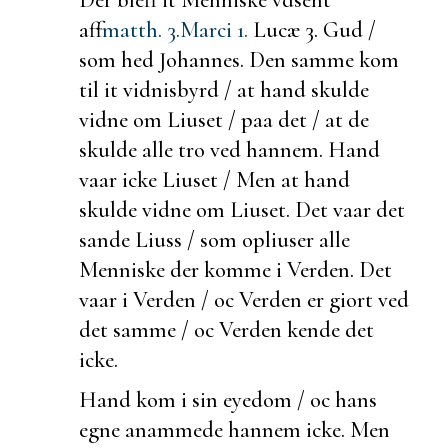
aff
matth. 3.
Marci 1.
Lucæ 3.
Gud /
som hed Johannes. Den samme kom
til it
vidnisbyrd / at hand skulde
vidne om
Liuset / paa det / at de
skulde alle tro ved hannem. Hand
vaar icke Liuset / Men at hand
skulde vidne om Liuset. Det vaar det
sande Liuss / som
opliuser alle
Menniske der komme i Verden. Det
vaar i Verden / oc Verden er giort ved
det samme / oc Verden kende det
icke.
Hand kom i sin eyedom / oc hans
egne
anammede hannem icke. Men