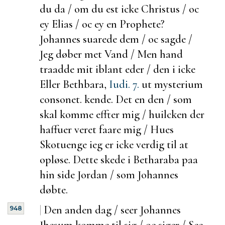
du da / om du
est icke Christus / oc
ey Elias / oc ey en Prophete?
Johannes suarede dem / oc sagde /
Jeg døber met Vand / Men hand
traadde mit iblant eder / den i icke
Eller Bethbara,
Iudi. 7.
ut mysterium
consonet.
kende. Det en den / som
skal komme effter mig /
huilcken der
haffuer veret faare mig / Hues
Skotuenge ieg er icke verdig til at
opløse. Dette skede i Betharaba paa
hin side Jordan / som Johannes
døbte.
|
Den anden dag / seer Johannes
948
Jhesum komme til sig / oc siger / See