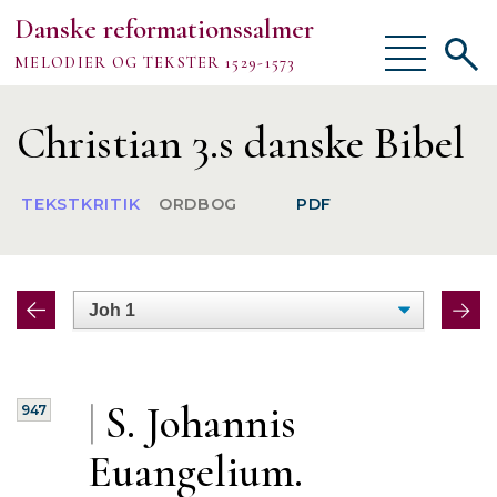
Danske reformationssalmer
Vis/skjul
Vis/sk
MELODIER OG TEKSTER 1529-1573
menu
søgef
Vejledning
Christian 3.s danske Bibel
Om
TEKSTKRITIK
ORDBOG
PDF
TEKSTER
MELODIER
FORSKNING
|
S. Johannis
947
Euangelium.