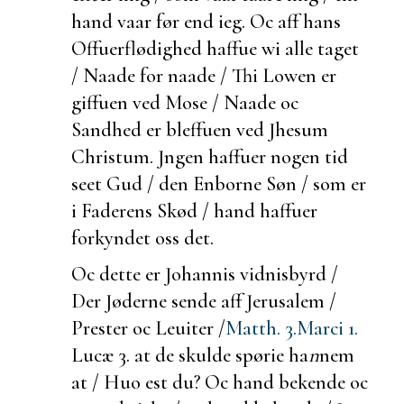
hand vaar før end ieg. Oc aff hans
Offuerflødighed haffue wi alle taget
/ Naade for naade / Thi Lowen er
giffuen ved Mose / Naade oc
Sandhed er bleffuen ved Jhesum
Christum. Jngen haffuer nogen tid
seet Gud / den Enborne Søn / som er
i Faderens Skød / hand haffuer
forkyndet oss det.
Oc dette er Johannis
vidnisbyrd /
Der Jøderne sende aff Jerusalem /
Prester oc Leuiter /
Matth. 3.
Marci 1.
Lucæ 3.
at de skulde spørie ha
n
nem
at / Huo
est du? Oc hand
bekende oc