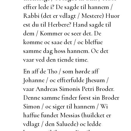
effter lede i? De sagde til hannem /
Rabbi (det er vdlagt / Mestere) Huor
est du til Herbere? Hand sagde til
dem / Kommer oc seer det. De
komme oc saae det / oc bleffue
samme dag hoss hannem. Oc det
vaar ved den tiende time.
En aff de Tho / som hørde aff
Johanne / oc effterfulde Jhesum /
vaar Andreas Simonis Petri Broder.
Denne samme finder først sin Broder
Simon / oc siger til hannem / Wi
haffue fundet Messias (huilcket er
vdlagt / den
Saluede) oc ledde