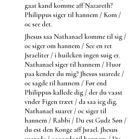
gaat kand komme aff Nazareth?
Philippus siger til hannem / Kom /
oc see det.
Jhesus saa Nathanael komme til sig /
oc siger om hannem / See en ret
Jsraeliter / i huilcken ingen suig er.
Nathanael siger til hannem / Huor
paa kender du mig? Jhesus suarede /
oc sagde til hannem / Før end
Philippus kallede dig /
der du
vaast
vnder Figen træet / da saa ieg dig.
Nathanael suarer / oc siger til
hannem / Rabbi / Du
est Gudz Søn /
du est den Konge aff Jsrael. Jhesus
suarede / oc sagde til hannem / Du