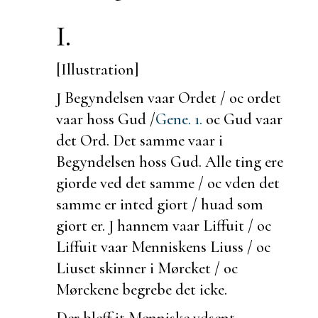
I.
[Illustration]
J Begyndelsen vaar Ordet / oc ordet
vaar hoss Gud /
Gene. 1.
oc Gud vaar
det Ord. Det samme vaar i
Begyndelsen hoss Gud. Alle ting ere
giorde ved det samme / oc vden det
samme er inted giort / huad som
giort er. J hannem vaar Liffuit / oc
Liffuit vaar Menniskens
Liuss / oc
Liuset skinner i Mørcket / oc
Mørckene begrebe det icke.
Der bleff it Menniske vdsent