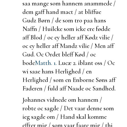
saa mange som hannem
anammede /
dem gaff hand mact / at bliffue
Gudz Børn / de som tro paa hans
Naffn / Huilcke som icke ere fødde
aff Blod / oc ey heller aff Kødz vilie /
oc ey heller aff Mandz vilie / Men aff
Gud. Oc Ordet bleff Kød / oc
bode
Matth. 1.
Lucæ 2.
iblant oss / Oc
wi saae hans Herlighed / en
Herlighed / som en Enborne Søns aff
Faderen / fuld aff Naade oc Sandhed.
Johannes vidnede om hannem /
robte oc sagde / Det vaar denne som
ieg sagde om / Hand skal komme
effter mig / som vaar faare mig / thi