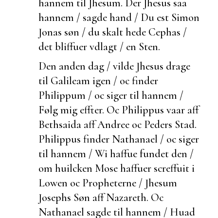
hannem til Jhesum. Der Jhesus saa
hannem / sagde hand / Du
est Simon
Jonas søn / du skalt hede Cephas /
det bliffuer vdlagt / en Sten.
Den anden dag / vilde Jhesus drage
til Galileam igen / oc finder
Philippum / oc siger til hannem /
Følg mig effter. Oc Philippus vaar aff
Bethsaida aff Andree oc Peders Stad.
Philippus finder Nathanael / oc siger
til hannem / Wi haffue fundet den /
om huilcken Mose haffuer screffuit i
Lowen oc Propheterne / Jhesum
Josephs Søn aff Nazareth. Oc
Nathanael sagde til hannem / Huad