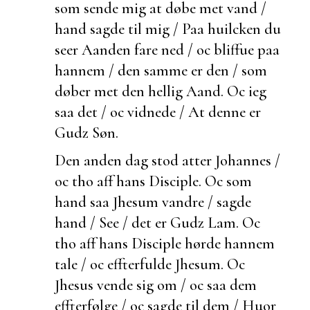
som sende mig at døbe met vand /
hand sagde til mig / Paa huilcken du
seer Aanden
fare ned / oc bliffue paa
hannem / den samme er den / som
døber met den hellig Aand. Oc ieg
saa det / oc vidnede / At denne er
Gudz Søn.
Den anden dag stod atter Johannes /
oc tho aff hans Disciple. Oc som
hand saa Jhesum vandre / sagde
hand / See / det er Gudz Lam. Oc
tho aff hans Disciple hørde hannem
tale / oc effterfulde Jhesum. Oc
Jhesus vende sig om / oc saa dem
effterfølge / oc sagde til dem / Huor