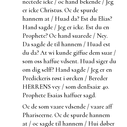
nectede icke / oc hand
bekende / Jeg
er icke Christus. Oc de spurde
hannem at / Huad da?
Est du Elias?
Hand sagde / Jeg er icke.
Est du en
Prophete? Oc hand suarede / Ney.
Da sagde de til hannem / Huad
est
du da? At wi kunde giffue dem suar /
som oss haffue vdsent. Huad siger du
om dig selff? Hand sagde / Jeg er en
Predickeris røst i ørcken / Bereder
HERRENS vey / som den
Esaiæ 40.
Prophete Esaias haffuer sagd.
Oc de som vaare vdsende / vaare aff
Phariseerne. Oc de spurde hannem
at / oc sagde til hannem /
Hui døber