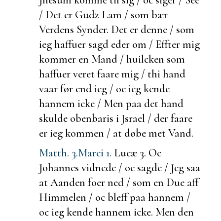
/ Det er Gudz Lam / som bær
Verdens Synder. Det er denne / som
ieg haffuer sagd eder om / Effter mig
kommer en Mand / huilcken som
haffuer veret faare mig / thi hand
vaar før end ieg / oc ieg kende
hannem icke / Men paa det hand
skulde obenbaris i Jsrael / der faare
er ieg kommen / at døbe met Vand.
Matth. 3.
Marci 1.
Lucæ 3.
Oc
Johannes vidnede / oc sagde / Jeg saa
at Aanden
foer ned / som en Due aff
Himmelen / oc bleff paa hannem /
oc ieg kende hannem icke. Men den