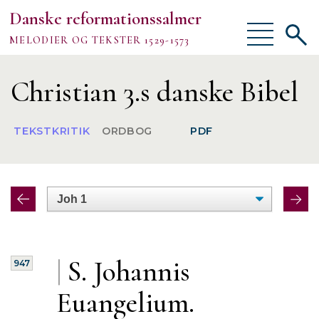
Danske reformationssalmer
Vis/skjul
Vis/sk
MELODIER OG TEKSTER 1529-1573
menu
søgef
Vejledning
Christian 3.s danske Bibel
Om
TEKSTKRITIK
ORDBOG
PDF
TEKSTER
MELODIER
FORSKNING
|
S. Johannis
947
Euangelium.