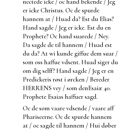
nectede icke / oc hand
bekende / Jeg
er icke Christus. Oc de spurde
hannem at / Huad da?
Est du Elias?
Hand sagde / Jeg er icke.
Est du en
Prophete? Oc hand suarede / Ney.
Da sagde de til hannem / Huad
est
du da? At wi kunde giffue dem suar /
som oss haffue vdsent. Huad siger du
om dig selff? Hand sagde / Jeg er en
Predickeris røst i ørcken / Bereder
HERRENS vey / som den
Esaiæ 40.
Prophete Esaias haffuer sagd.
Oc de som vaare vdsende / vaare aff
Phariseerne. Oc de spurde hannem
at / oc sagde til hannem /
Hui døber