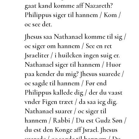
gaat kand komme aff Nazareth?
Philippus siger til hannem / Kom /
oc see det.
Jhesus saa Nathanael komme til sig /
oc siger om hannem / See en ret
Jsraeliter / i huilcken ingen suig er.
Nathanael siger til hannem / Huor
paa kender du mig? Jhesus suarede /
oc sagde til hannem / Før end
Philippus kallede dig /
der du
vaast
vnder Figen træet / da saa ieg dig.
Nathanael suarer / oc siger til
hannem / Rabbi / Du
est Gudz Søn /
du est den Konge aff Jsrael. Jhesus
suarede / oc sagde til hannem / Du