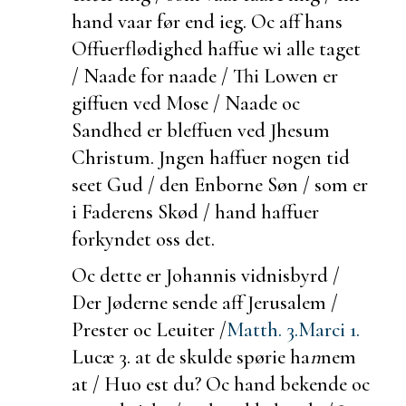
hand vaar før end ieg. Oc aff hans
Offuerflødighed haffue wi alle taget
/ Naade for naade / Thi Lowen er
giffuen ved Mose / Naade oc
Sandhed er bleffuen ved Jhesum
Christum. Jngen haffuer nogen tid
seet Gud / den Enborne Søn / som er
i Faderens Skød / hand haffuer
forkyndet oss det.
Oc dette er Johannis
vidnisbyrd /
Der Jøderne sende aff Jerusalem /
Prester oc Leuiter /
Matth. 3.
Marci 1.
Lucæ 3.
at de skulde spørie ha
n
nem
at / Huo
est du? Oc hand
bekende oc