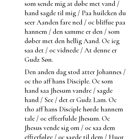
som sende mig at døbe met vand /
hand sagde til mig / Paa huilcken du
seer Aanden
fare ned / oc bliffue paa
hannem / den samme er den / som
døber met den hellig Aand. Oc ieg
saa det / oc vidnede / At denne er
Gudz Søn.
Den anden dag stod atter Johannes /
oc tho aff hans Disciple. Oc som
hand saa Jhesum vandre / sagde
hand / See / det er Gudz Lam. Oc
tho aff hans Disciple hørde hannem
tale / oc effterfulde Jhesum. Oc
Jhesus vende sig om / oc saa dem
effterfølge / oc sagde til dem / Huor