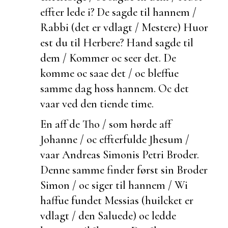
effter lede i? De sagde til hannem /
Rabbi (det er vdlagt / Mestere) Huor
est du til Herbere? Hand sagde til
dem / Kommer oc seer det. De
komme oc saae det / oc bleffue
samme dag hoss hannem. Oc det
vaar ved den tiende time.
En aff de Tho / som hørde aff
Johanne / oc effterfulde Jhesum /
vaar Andreas Simonis Petri Broder.
Denne samme finder først sin Broder
Simon / oc siger til hannem / Wi
haffue fundet Messias (huilcket er
vdlagt / den
Saluede) oc ledde