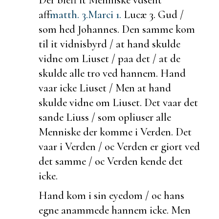
aff
matth. 3.
Marci 1.
Lucæ 3.
Gud /
som hed Johannes. Den samme kom
til it
vidnisbyrd / at hand skulde
vidne om
Liuset / paa det / at de
skulde alle tro ved hannem. Hand
vaar icke Liuset / Men at hand
skulde vidne om Liuset. Det vaar det
sande Liuss / som
opliuser alle
Menniske der komme i Verden. Det
vaar i Verden / oc Verden er giort ved
det samme / oc Verden kende det
icke.
Hand kom i sin eyedom / oc hans
egne
anammede hannem icke. Men