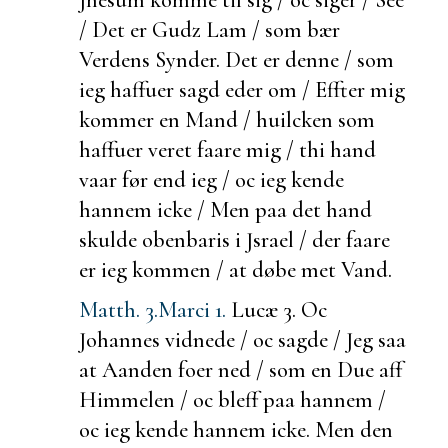
/ Det er Gudz Lam / som bær
Verdens Synder. Det er denne / som
ieg haffuer sagd eder om / Effter mig
kommer en Mand / huilcken som
haffuer veret faare mig / thi hand
vaar før end ieg / oc ieg kende
hannem icke / Men paa det hand
skulde obenbaris i Jsrael / der faare
er ieg kommen / at døbe met Vand.
Matth. 3.
Marci 1.
Lucæ 3.
Oc
Johannes vidnede / oc sagde / Jeg saa
at Aanden
foer ned / som en Due aff
Himmelen / oc bleff paa hannem /
oc ieg kende hannem icke. Men den