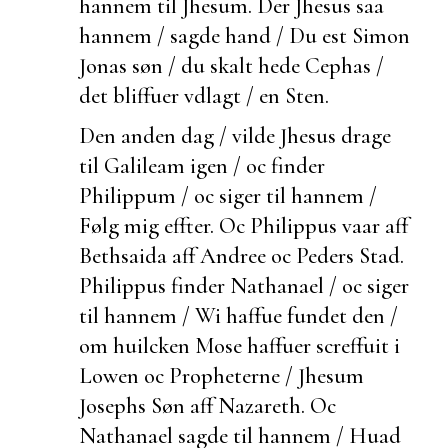
hannem til Jhesum. Der Jhesus saa
hannem / sagde hand / Du
est Simon
Jonas søn / du skalt hede Cephas /
det bliffuer vdlagt / en Sten.
Den anden dag / vilde Jhesus drage
til Galileam igen / oc finder
Philippum / oc siger til hannem /
Følg mig effter. Oc Philippus vaar aff
Bethsaida aff Andree oc Peders Stad.
Philippus finder Nathanael / oc siger
til hannem / Wi haffue fundet den /
om huilcken Mose haffuer screffuit i
Lowen oc Propheterne / Jhesum
Josephs Søn aff Nazareth. Oc
Nathanael sagde til hannem / Huad