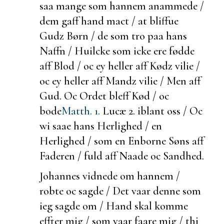
saa mange som hannem
anammede /
dem gaff hand mact / at bliffue
Gudz Børn / de som tro paa hans
Naffn / Huilcke som icke ere fødde
aff Blod / oc ey heller aff Kødz vilie /
oc ey heller aff Mandz vilie / Men aff
Gud. Oc Ordet bleff Kød / oc
bode
Matth. 1.
Lucæ 2.
iblant oss / Oc
wi saae hans Herlighed / en
Herlighed / som en Enborne Søns aff
Faderen / fuld aff Naade oc Sandhed.
Johannes vidnede om hannem /
robte oc sagde / Det vaar denne som
ieg sagde om / Hand skal komme
effter mig / som vaar faare mig / thi