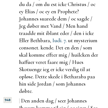
du da / om du
est icke Christus / oc
ey Elias / oc ey en Prophete?
Johannes suarede dem / oc sagde /
Jeg døber met Vand / Men hand
traadde mit iblant eder / den i icke
Eller Bethbara,
Iudi. 7.
ut mysterium
consonet.
kende. Det en den / som
skal komme effter mig /
huilcken der
haffuer veret faare mig / Hues
Skotuenge ieg er icke verdig til at
opløse. Dette skede i Betharaba paa
hin side Jordan / som Johannes
døbte.
|
Den anden dag / seer Johannes
948
Jhesum komme til sig / oc siger / See