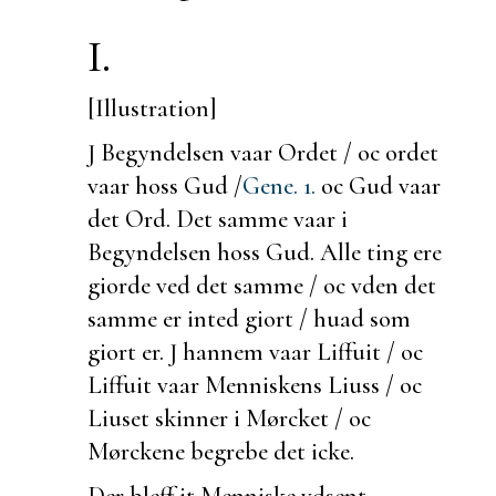
I.
[Illustration]
J Begyndelsen vaar Ordet / oc ordet
vaar hoss Gud /
Gene. 1.
oc Gud vaar
det Ord. Det samme vaar i
Begyndelsen hoss Gud. Alle ting ere
giorde ved det samme / oc vden det
samme er inted giort / huad som
giort er. J hannem vaar Liffuit / oc
Liffuit vaar Menniskens
Liuss / oc
Liuset skinner i Mørcket / oc
Mørckene begrebe det icke.
Der bleff it Menniske vdsent