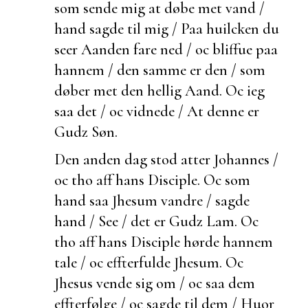
som sende mig at døbe met vand /
hand sagde til mig / Paa huilcken du
seer Aanden
fare ned / oc bliffue paa
hannem / den samme er den / som
døber met den hellig Aand. Oc ieg
saa det / oc vidnede / At denne er
Gudz Søn.
Den anden dag stod atter Johannes /
oc tho aff hans Disciple. Oc som
hand saa Jhesum vandre / sagde
hand / See / det er Gudz Lam. Oc
tho aff hans Disciple hørde hannem
tale / oc effterfulde Jhesum. Oc
Jhesus vende sig om / oc saa dem
effterfølge / oc sagde til dem / Huor