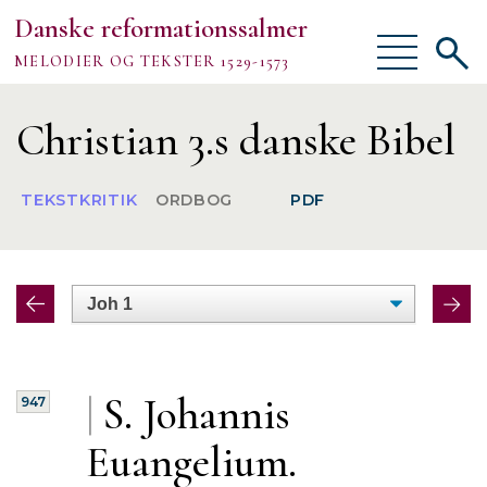
Danske reformationssalmer
Vis/skjul
Vis/sk
MELODIER OG TEKSTER 1529-1573
menu
søgef
Vejledning
Christian 3.s danske Bibel
Om
TEKSTKRITIK
ORDBOG
PDF
TEKSTER
MELODIER
FORSKNING
|
S. Johannis
947
Euangelium.