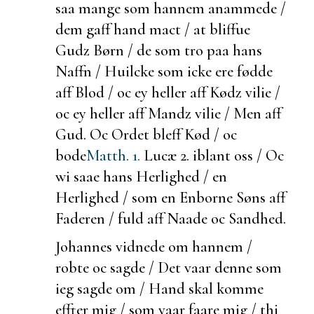
saa mange som hannem
anammede /
dem gaff hand mact / at bliffue
Gudz Børn / de som tro paa hans
Naffn / Huilcke som icke ere fødde
aff Blod / oc ey heller aff Kødz vilie /
oc ey heller aff Mandz vilie / Men aff
Gud. Oc Ordet bleff Kød / oc
bode
Matth. 1.
Lucæ 2.
iblant oss / Oc
wi saae hans Herlighed / en
Herlighed / som en Enborne Søns aff
Faderen / fuld aff Naade oc Sandhed.
Johannes vidnede om hannem /
robte oc sagde / Det vaar denne som
ieg sagde om / Hand skal komme
effter mig / som vaar faare mig / thi