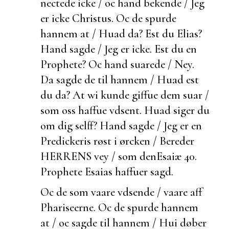
nectede icke / oc hand
bekende / Jeg
er icke Christus. Oc de spurde
hannem at / Huad da?
Est du Elias?
Hand sagde / Jeg er icke.
Est du en
Prophete? Oc hand suarede / Ney.
Da sagde de til hannem / Huad
est
du da? At wi kunde giffue dem suar /
som oss haffue vdsent. Huad siger du
om dig selff? Hand sagde / Jeg er en
Predickeris røst i ørcken / Bereder
HERRENS vey / som den
Esaiæ 40.
Prophete Esaias haffuer sagd.
Oc de som vaare vdsende / vaare aff
Phariseerne. Oc de spurde hannem
at / oc sagde til hannem /
Hui døber