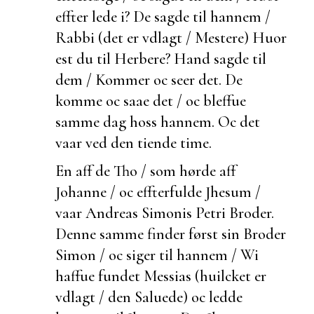
effter lede i? De sagde til hannem /
Rabbi (det er vdlagt / Mestere) Huor
est du til Herbere? Hand sagde til
dem / Kommer oc seer det. De
komme oc saae det / oc bleffue
samme dag hoss hannem. Oc det
vaar ved den tiende time.
En aff de Tho / som hørde aff
Johanne / oc effterfulde Jhesum /
vaar Andreas Simonis Petri Broder.
Denne samme finder først sin Broder
Simon / oc siger til hannem / Wi
haffue fundet Messias (huilcket er
vdlagt / den
Saluede) oc ledde