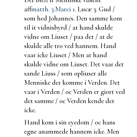
aff
matth. 3.
Marci 1.
Lucæ 3.
Gud /
som hed Johannes. Den samme kom
til it
vidnisbyrd / at hand skulde
vidne om
Liuset / paa det / at de
skulde alle tro ved hannem. Hand
vaar icke Liuset / Men at hand
skulde vidne om Liuset. Det vaar det
sande Liuss / som
opliuser alle
Menniske der komme i Verden. Det
vaar i Verden / oc Verden er giort ved
det samme / oc Verden kende det
icke.
Hand kom i sin eyedom / oc hans
egne
anammede hannem icke. Men