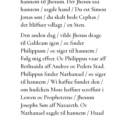
hannem til Jhesum. Der Jhesus saa
hannem / sagde hand / Du
est Simon
Jonas søn / du skalt hede Cephas /
det bliffuer vdlagt / en Sten.
Den anden dag / vilde Jhesus drage
til Galileam igen / oc finder
Philippum / oc siger til hannem /
Følg mig effter. Oc Philippus vaar aff
Bethsaida aff Andree oc Peders Stad.
Philippus finder Nathanael / oc siger
til hannem / Wi haffue fundet den /
om huilcken Mose haffuer screffuit i
Lowen oc Propheterne / Jhesum
Josephs Søn aff Nazareth. Oc
Nathanael sagde til hannem / Huad