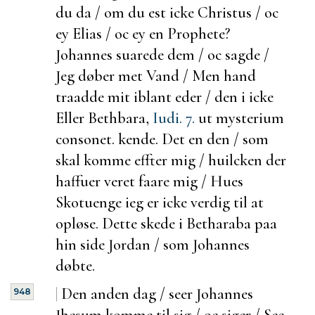
du da / om du
est icke Christus / oc
ey Elias / oc ey en Prophete?
Johannes suarede dem / oc sagde /
Jeg døber met Vand / Men hand
traadde mit iblant eder / den i icke
Eller Bethbara,
Iudi. 7.
ut mysterium
consonet.
kende. Det en den / som
skal komme effter mig /
huilcken der
haffuer veret faare mig / Hues
Skotuenge ieg er icke verdig til at
opløse. Dette skede i Betharaba paa
hin side Jordan / som Johannes
døbte.
|
Den anden dag / seer Johannes
948
Jhesum komme til sig / oc siger / See