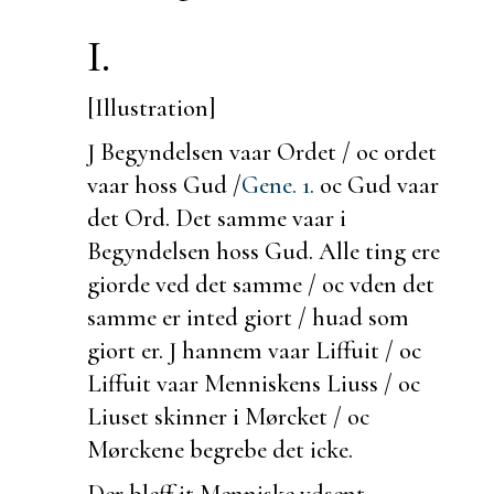
I.
[Illustration]
J Begyndelsen vaar Ordet / oc ordet
vaar hoss Gud /
Gene. 1.
oc Gud vaar
det Ord. Det samme vaar i
Begyndelsen hoss Gud. Alle ting ere
giorde ved det samme / oc vden det
samme er inted giort / huad som
giort er. J hannem vaar Liffuit / oc
Liffuit vaar Menniskens
Liuss / oc
Liuset skinner i Mørcket / oc
Mørckene begrebe det icke.
Der bleff it Menniske vdsent