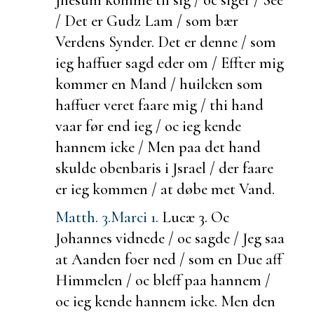
/ Det er Gudz Lam / som bær
Verdens Synder. Det er denne / som
ieg haffuer sagd eder om / Effter mig
kommer en Mand / huilcken som
haffuer veret faare mig / thi hand
vaar før end ieg / oc ieg kende
hannem icke / Men paa det hand
skulde obenbaris i Jsrael / der faare
er ieg kommen / at døbe met Vand.
Matth. 3.
Marci 1.
Lucæ 3.
Oc
Johannes vidnede / oc sagde / Jeg saa
at Aanden
foer ned / som en Due aff
Himmelen / oc bleff paa hannem /
oc ieg kende hannem icke. Men den