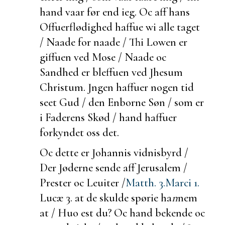
hand vaar før end ieg. Oc aff hans
Offuerflødighed haffue wi alle taget
/ Naade for naade / Thi Lowen er
giffuen ved Mose / Naade oc
Sandhed er bleffuen ved Jhesum
Christum. Jngen haffuer nogen tid
seet Gud / den Enborne Søn / som er
i Faderens Skød / hand haffuer
forkyndet oss det.
Oc dette er Johannis
vidnisbyrd /
Der Jøderne sende aff Jerusalem /
Prester oc Leuiter /
Matth. 3.
Marci 1.
Lucæ 3.
at de skulde spørie ha
n
nem
at / Huo
est du? Oc hand
bekende oc