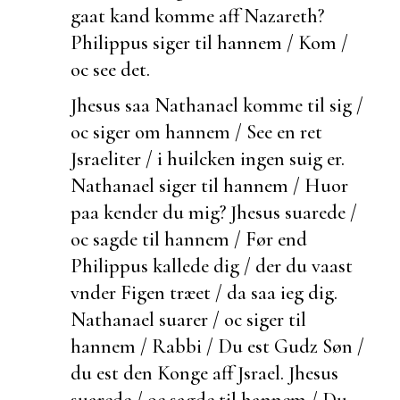
gaat kand komme aff Nazareth?
Philippus siger til hannem / Kom /
oc see det.
Jhesus saa Nathanael komme til sig /
oc siger om hannem / See en ret
Jsraeliter / i huilcken ingen suig er.
Nathanael siger til hannem / Huor
paa kender du mig? Jhesus suarede /
oc sagde til hannem / Før end
Philippus kallede dig /
der du
vaast
vnder Figen træet / da saa ieg dig.
Nathanael suarer / oc siger til
hannem / Rabbi / Du
est Gudz Søn /
du est den Konge aff Jsrael. Jhesus
suarede / oc sagde til hannem / Du