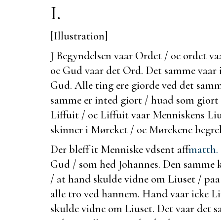
I.
[Illustration]
J Begyndelsen vaar Ordet / oc ordet va
oc Gud vaar det Ord. Det samme vaar 
Gud. Alle ting ere giorde ved det samm
samme er inted giort / huad som giort 
Liffuit / oc Liffuit vaar Menniskens
Liu
skinner i Mørcket / oc Mørckene begreb
Der bleff it Menniske vdsent aff
matth. 
Gud / som hed Johannes. Den samme k
/ at hand skulde vidne om
Liuset / paa
alle tro ved hannem. Hand vaar icke L
skulde vidne om Liuset. Det vaar det s