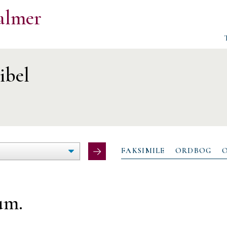
almer
ibel
ØG/FORMINDSK
LTEBREDDE
FAKSIMILE
ORDBOG
um.