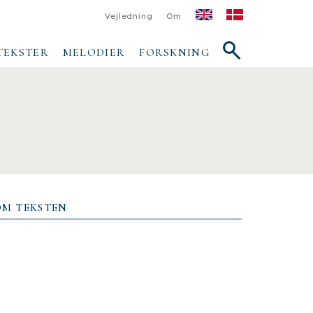
Vejledning
Om
Vis/skjul
TEKSTER
MELODIER
FORSKNING
søgefelt
OM TEKSTEN