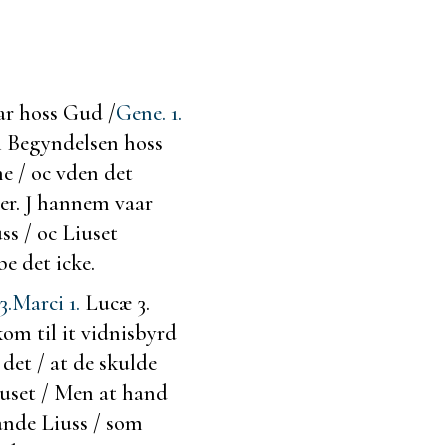
ar hoss Gud /
Gene. 1.
i Begyndelsen hoss
e / oc vden det
er. J hannem vaar
ss / oc Liuset
e det icke.
3.
Marci 1.
Lucæ 3.
om til it
vidnisbyrd
 det / at de skulde
iuset / Men at hand
ande Liuss / som