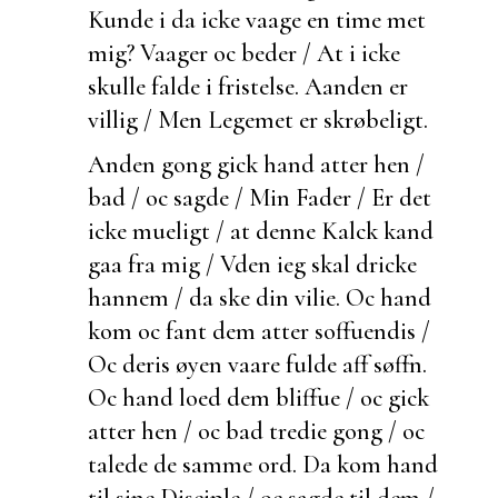
Kunde i da icke vaage en time met
mig? Vaager oc beder / At i icke
skulle falde i fristelse. Aanden er
villig / Men Legemet er skrøbeligt.
Anden gong gick hand atter hen /
bad / oc sagde / Min Fader / Er det
icke mueligt / at denne
Kalck kand
gaa fra mig / Vden ieg skal dricke
hannem / da ske din vilie. Oc hand
kom oc fant dem atter soffuendis /
Oc deris øyen vaare fulde aff søffn.
Oc hand loed dem bliffue / oc gick
atter hen / oc bad tredie gong / oc
talede de samme ord. Da kom hand
til sine Disciple / oc sagde til dem /