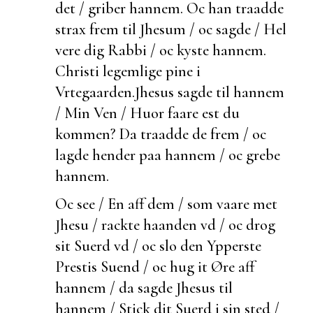
det / griber hannem. Oc han traadde
strax frem til Jhesum / oc sagde / Hel
vere dig Rabbi / oc kyste hannem.
Christi legemlige pine i
Vrtegaarden.
Jhesus sagde til hannem
/ Min Ven / Huor faare
est du
kommen? Da traadde de frem / oc
lagde hender paa hannem / oc grebe
hannem.
Oc see / En aff dem / som vaare met
Jhesu / rackte haanden vd / oc drog
sit Suerd vd / oc slo den Ypperste
Prestis Suend / oc hug it Øre aff
hannem / da sagde Jhesus til
hannem / Stick dit Suerd i sin sted /