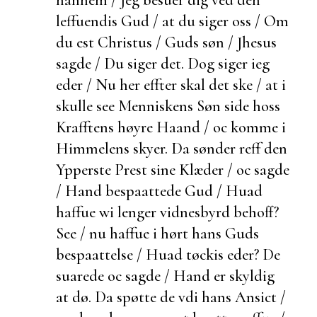
leffuendis Gud / at du siger oss / Om
du
est Christus / Guds søn / Jhesus
sagde / Du siger det. Dog siger ieg
eder / Nu her effter skal det ske / at i
skulle see Menniskens Søn side hoss
Krafftens høyre Haand / oc komme i
Himmelens skyer. Da sønder reff den
Ypperste Prest sine Klæder / oc sagde
/ Hand
bespaattede Gud / Huad
haffue wi lenger vidnesbyrd
behoff?
See / nu haffue i hørt hans Guds
bespaattelse / Huad
tøckis eder? De
suarede oc sagde / Hand er skyldig
at dø. Da spøtte de vdi hans Ansict /