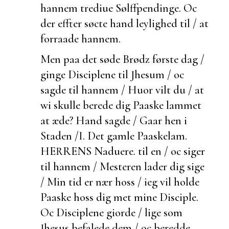
hannem trediue Sølffpendinge. Oc
der effter søcte hand leylighed til / at
forraade hannem.
Men paa det søde Brødz første dag /
ginge Disciplene til Jhesum / oc
sagde til hannem / Huor
vilt du / at
wi skulle
berede dig Paaske lammet
at æde? Hand sagde / Gaar hen i
Staden /
I. Det gamle Paaskelam.
HERRENS Naduere.
til en / oc siger
til hannem / Mesteren lader dig sige
/ Min tid er nær hoss / ieg vil holde
Paaske hoss dig met mine Disciple.
Oc Disciplene giorde / lige som
Jhesus befalede dem / oc beredde