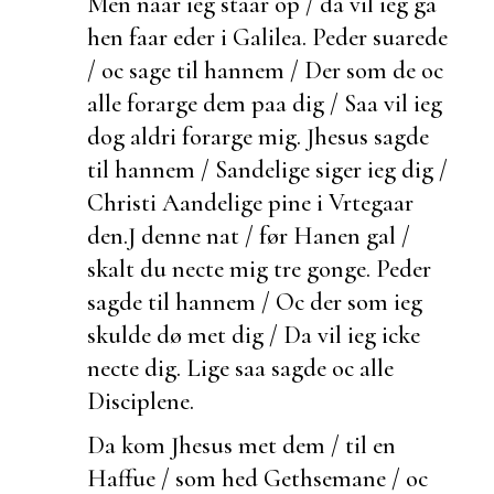
Men naar ieg staar op / da vil ieg ga
hen faar eder i Galilea. Peder suarede
/ oc sage til hannem / Der som de oc
alle forarge dem paa dig / Saa vil ieg
dog aldri forarge mig. Jhesus sagde
til hannem / Sandelige siger ieg dig /
Christi Aandelige pine i Vrtegaar
den.
J denne nat / før Hanen gal /
skalt du necte mig tre gonge. Peder
sagde til hannem / Oc der som ieg
skulde dø met dig / Da vil ieg icke
necte dig. Lige saa sagde oc alle
Disciplene.
Da kom Jhesus met dem / til en
Haffue / som hed Gethsemane / oc