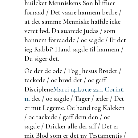
huilcket Menniskens Søn bliffuer
forraad / Det vaare hannem bedre /
at det samme Menniske haffde icke
veret fød. Da suarede Judas / som
hannem forraadde / oc sagde / Er det
ieg Rabbi? Hand sagde til hannem /
Du siger det.
Oc
der de
ode / Tog Jhesus Brødet /
tackede / oc brød det / oc gaff
Disciplene
Marci 14.
Lucæ 22.
1. Corint.
11.
det / oc sagde / Tager / æder / Det
er mit Legeme. Oc hand tog
Kalcken
/ oc tackede / gaff dem den / oc
sagde / Dricker alle der aff / Det er
mit Blod som er det ny Testamentis /