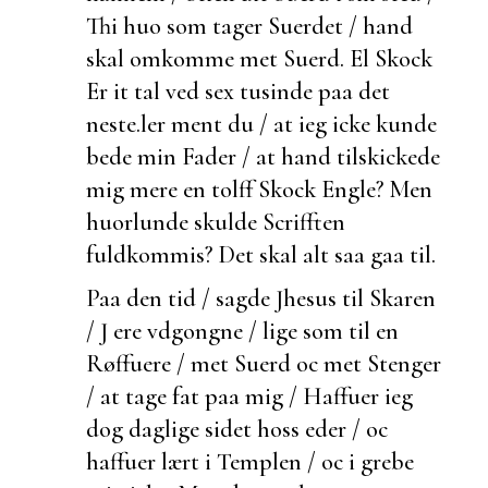
Thi huo som tager Suerdet / hand
skal omkomme met Suerd. El
Skock
Er it tal ved sex tusinde paa det
neste.
ler ment du / at ieg icke kunde
bede min Fader / at hand tilskickede
mig mere en tolff
Skock Engle? Men
huorlunde skulde Scrifften
fuldkommis? Det skal alt saa gaa til.
Paa den tid / sagde Jhesus til Skaren
/ J ere vdgongne / lige som til en
Røffuere / met Suerd oc met Stenger
/ at tage fat paa mig / Haffuer ieg
dog daglige sidet hoss eder / oc
haffuer lært i Templen / oc i grebe