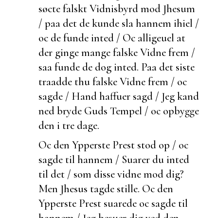
søcte falskt
Vidnisbyrd mod Jhesum
/ paa det de kunde sla hannem ihiel /
oc de
funde inted / Oc
alligeuel at
der ginge mange falske Vidne frem /
saa
funde de dog inted. Paa det siste
traadde thu falske Vidne frem / oc
sagde / Hand haffuer sagd / Jeg kand
ned bryde Guds Tempel / oc opbygge
den i tre dage.
Oc den Ypperste Prest stod op / oc
sagde til hannem / Suarer du inted
til det / som disse vidne mod dig?
Men Jhesus
tagde stille. Oc den
Ypperste Prest suarede oc sagde til
hannem / Jeg
besuer dig ved den