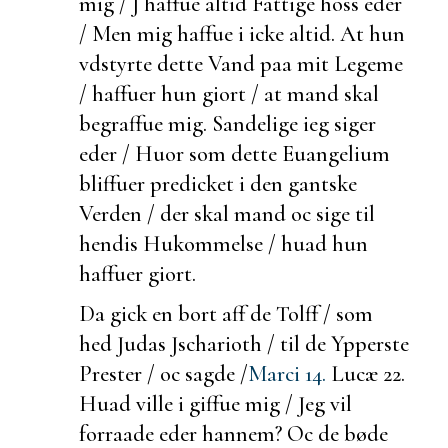
mig / J haffue altid Fattige hoss eder
/ Men mig haffue i icke altid. At hun
vdstyrte dette Vand paa mit Legeme
/ haffuer hun giort / at mand skal
begraffue mig. Sandelige ieg siger
eder / Huor som dette Euangelium
bliffuer predicket i den
gantske
Verden / der skal mand oc sige til
hendis Hukommelse / huad hun
haffuer giort.
Da gick en bort aff de Tolff / som
hed Judas Jscharioth / til de Ypperste
Prester / oc sagde /
Marci 14.
Lucæ 22.
Huad ville i giffue mig / Jeg vil
forraade eder hannem? Oc de bøde