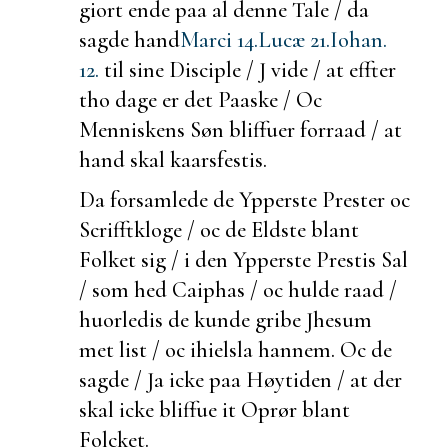
giort ende paa al denne Tale / da
sagde hand
Marci 14.
Lucæ 21.
Iohan.
12.
til sine Disciple / J vide / at effter
tho dage er det Paaske / Oc
Menniskens Søn bliffuer forraad / at
hand skal kaarsfestis.
Da forsamlede de Ypperste Prester oc
Scrifftkloge / oc de Eldste blant
Folket sig / i den Ypperste Prestis Sal
/ som hed Caiphas / oc
hulde raad /
huorledis de kunde gribe Jhesum
met list / oc ihielsla hannem. Oc de
sagde / Ja icke paa Høytiden / at der
skal icke bliffue it Oprør blant
Folcket.