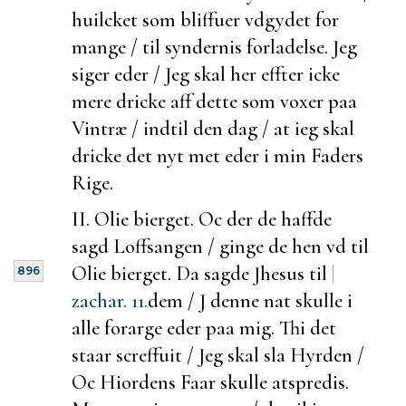
huilcket som bliffuer vdgydet for
mange / til syndernis forladelse. Jeg
siger eder / Jeg skal her effter icke
mere dricke aff dette som voxer paa
Vintræ / indtil den dag / at ieg skal
dricke det nyt met eder i min Faders
Rige.
II. Olie bierget.
Oc
der de haffde
sagd Loffsangen /
ginge de hen vd til
Olie bierget. Da sagde Jhesus til
|
896
zachar. 11.
dem / J denne nat skulle i
alle forarge eder paa mig. Thi det
staar screffuit / Jeg skal sla Hyrden /
Oc Hiordens Faar skulle atspredis.