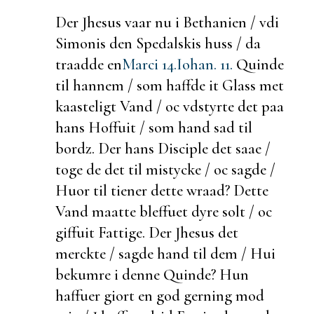
Der Jhesus vaar nu i Bethanien / vdi
Simonis den Spedalskis huss / da
traadde en
Marci 14.
Iohan. 11.
Quinde
til hannem / som haffde it Glass met
kaasteligt Vand / oc
vdstyrte det paa
hans Hoffuit / som hand sad til
bordz.
Der hans Disciple det saae /
toge de det til
mistycke / oc sagde /
Huor til tiener dette
wraad? Dette
Vand maatte bleffuet dyre solt / oc
giffuit Fattige. Der Jhesus det
merckte / sagde hand til dem /
Hui
bekumre i denne Quinde? Hun
haffuer giort en god gerning mod