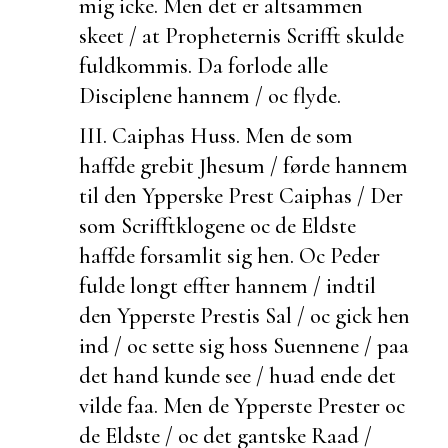
mig icke. Men det er altsammen
skeet / at Propheternis Scrifft skulde
fuldkommis. Da forlode alle
Disciplene hannem / oc flyde.
III. Caiphas Huss.
Men de som
haffde grebit Jhesum / førde hannem
til den Ypperske Prest Caiphas / Der
som Scrifftklogene oc de Eldste
haffde forsamlit sig hen. Oc Peder
fulde longt effter hannem / indtil
den Ypperste Prestis Sal / oc gick hen
ind / oc
sette sig hoss Suennene / paa
det hand kunde see / huad ende det
vilde faa. Men de Ypperste Prester oc
de Eldste / oc det
gantske Raad /