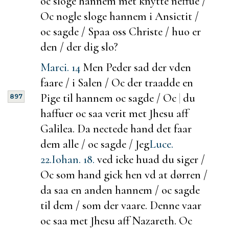
oc sloge hannem met knytte neffue /
Oc nogle sloge hannem i Ansictit /
oc sagde / Spaa oss Christe / huo er
den / der dig slo?
Marci. 14
Men Peder sad der vden
faare / i Salen / Oc der traadde en
Pige til hannem oc sagde / Oc
|
du
897
haffuer oc saa verit met Jhesu aff
Galilea. Da nectede hand det faar
dem alle / oc sagde / Jeg
Luce.
22.
Iohan. 18.
ved icke huad du siger /
Oc som hand gick hen vd at dørren /
da saa en anden hannem / oc sagde
til dem / som der vaare. Denne vaar
oc saa met Jhesu aff Nazareth. Oc