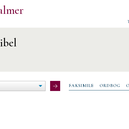
almer
ibel
ØG/FORMINDSK
LTEBREDDE
FAKSIMILE
ORDBOG