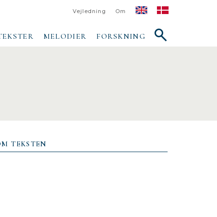
Vejledning
Om
Vis/skjul
TEKSTER
MELODIER
FORSKNING
søgefelt
OM TEKSTEN