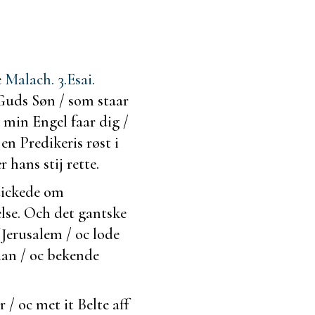
e
Malach. 3.
Esai.
Guds Søn / som staar
r min Engel faar dig /
en Predikeris røst i
hans stij rette.
dickede om
else. Och det
gantske
 Jerusalem / oc lode
an / oc
bekende
/ oc met it Belte aff