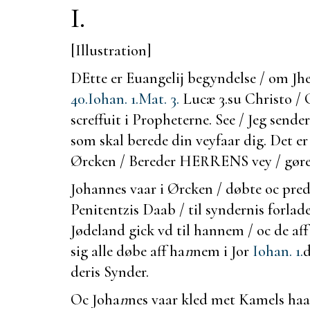
I.
[Illustration]
DEtte er Euangelij begyndelse / om Jh
40.
Iohan. 1.
Mat. 3.
Lucæ 3.
su Christo / 
screffuit i Propheterne. See / Jeg sende
som skal
berede din veyfaar dig. Det er 
Ørcken / Bereder HERRENS vey / gører 
Johannes vaar i Ørcken / døbte oc pre
Penitentzis Daab / til syndernis forlad
Jødeland gick vd til hannem / oc de aff
sig alle døbe aff ha
n
nem i Jor
Iohan. 1.
d
deris Synder.
Oc Joha
n
nes vaar kled met Kamels haar 