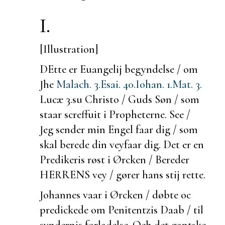
I.
[Illustration]
DEtte er Euangelij begyndelse / om
Jhe
Malach. 3.
Esai. 40.
Iohan. 1.
Mat. 3.
Lucæ 3.
su Christo / Guds Søn / som
staar screffuit i Propheterne. See /
Jeg sender min Engel faar dig / som
skal
berede din veyfaar dig. Det er en
Predikeris røst i Ørcken / Bereder
HERRENS vey / gører hans stij rette.
Johannes vaar i Ørcken / døbte oc
predickede om
Penitentzis Daab / til
syndernis forladelse. Och det
gantske