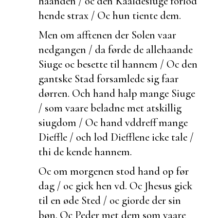
haanden / oc den Kaaldesiuge forlod
hende strax / Oc hun tiente dem.
Men om afftenen der Solen vaar
nedgangen / da førde de
allehaande
Siuge oc besette til hannem / Oc den
gantske Stad forsamlede sig faar
dørren. Och hand halp mange Siuge
/ som vaare beladne met atskillig
siugdom / Oc hand vddreff mange
Dieffle / och lod Diefflene icke tale /
thi de kende hannem.
Oc om morgenen stod hand op før
dag / oc gick hen vd. Oc Jhesus gick
til en øde Sted / oc giorde der sin
bøn. Oc Peder met dem som vaare