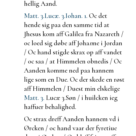
hellig Aand.
Matt. 3.
Lucæ. 3.
Iohan. 1.
Oc det
hende sig paa den samme tid at
Jhesus kom aff Galilea fra Nazareth /
oc loed sig døbe aff Joha
n
ne i Jordan
/ Oc hand stigde skrax op aff vandet
/ oc saa / at Himmelen obnedis / Oc
Aanden komme ned paa hannem
lige som en Due. Oc der skede en røst
aff Himmelen / Du
est min elskelige
Matt. 3.
Lucæ 3.
Søn / i huilcken ieg
haffuer behalighed.
Oc strax dreff Aanden hannem vd i
Ørcken / oc hand vaar der fyretiue