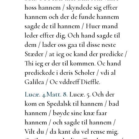
hoss hannem / skyndede sig effter
hannem och
der de
funde hannem
sagde de til hannem / Huer mand
leder effter dig. Och hand sagde til
dem / lader oss gaa til disse neste
Stæder / at ieg oc kand der predicke /
Thi ieg er der til kommen. Oc hand
predickede i deris
Scholer / vdi al
Galilea / Oc vddreff Dieffle.
Lucæ. 4.
Matt. 8.
Lucæ. 5.
Och der
kom en Spedalsk til hannem / bad
hannem / bøyde sine knæ faar
hannem / och sagde til hannem /
Vilt du / da kant du vel rense mig.