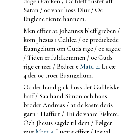
dage i Ørcken / Oc bleff fristet aff
Satan / oc vaar hoss
Diur / Oc
Englene tiente hannem.
Men effter at Johannes bleff greben /
kom Jhesus i Galilea / oc predickede
Euangelium om Guds rige / oc sagde
/ Tiden er fuldkommen / oc Guds
rige er nær / Bedrer e
Matt. 4.
Lucæ
4.
der oc troer Euangelium.
Oc
der hand gick hoss det Galileiske
haff / Saa hand Simon och hans
broder Andreas / at de kaste deris
garn i Haffuit / Thi de vaare Fiskere.
Och Jhesus sagde til dem / Følger
mig
Matt 4.
Lucæ 5.
effter / Jeg vil