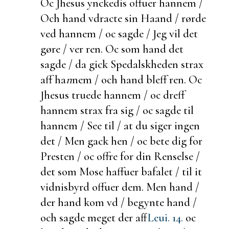
Oc Jhesus ynckedis offuer hannem /
Och hand vdracte sin Haand / rørde
ved hannem / oc sagde / Jeg vil det
gøre / ver ren. Oc som hand det
sagde / da gick Spedalskheden strax
aff ha
n
nem / och hand bleff ren. Oc
Jhesus truede hannem / oc dreff
hannem strax fra sig / oc sagde til
hannem / See til / at du siger ingen
det / Men gack hen / oc
bete dig for
Presten / oc offre for din Renselse /
det som Mose haffuer bafalet / til it
vidnisbyrd offuer dem. Men hand /
der hand kom vd / begynte hand /
och sagde meget der aff
Leui. 14.
oc