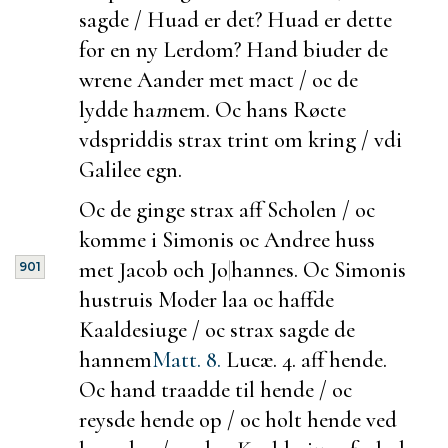
sagde / Huad er det? Huad er dette
for en ny Lerdom? Hand biuder de
wrene Aander met mact / oc de
lydde ha
n
nem. Oc hans Røcte
vdspriddis strax
trint om kring / vdi
Galilee egn.
Oc de
ginge strax aff Scholen / oc
komme i Simonis oc Andree huss
met Jacob och Jo
|
hannes. Oc Simonis
901
hustruis Moder laa oc haffde
Kaaldesiuge / oc strax sagde de
hannem
Matt. 8.
Lucæ. 4.
aff hende.
Oc hand traadde til hende / oc
reysde hende op / oc holt hende ved