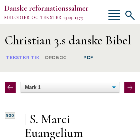
Danske reformationssalmer
Vis/skjul
Vis/sk
MELODIER OG TEKSTER 1529-1573
menu
søgef
Vejledning
Christian 3.s danske Bibel
Om
TEKSTKRITIK
ORDBOG
PDF
TEKSTER
MELODIER
FORSKNING
|
S. Marci
900
Euangelium