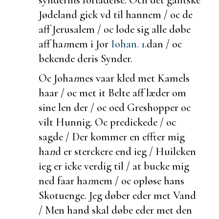
Jødeland gick vd til hannem / oc de
aff Jerusalem / oc lode sig alle døbe
aff ha
n
nem i Jor
Iohan. 1.
dan / oc
bekende deris Synder.
Oc Joha
n
nes vaar kled met Kamels
haar / oc met it Belte aff læder om
sine len der / oc oed Greshopper oc
vilt Hunnig. Oc predickede / oc
sagde / Der kommer en effter mig
ha
n
d er sterckere end ieg / Huilcken
ieg er icke verdig til / at bucke mig
ned faar ha
n
nem / oc opløse hans
Skotuenge. Jeg døber eder met Vand
/ Men hand skal døbe eder met den