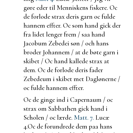
gøre eder til Menniskens fiskere. Oc
de forlode strax deris garn oc
fulde
hannem effter. Oc som hand gick der
fra lidet lenger frem / saa hand
Jacobum Zebedei søn / och hans
broder Johannem / at de bøte garn i
skibet / Oc hand kallede strax at
dem. Oc de forlode deris fader
Zebedeum i skibet met Daglønerne /
oc
fulde hannem effter.
Oc de
ginge ind i Capernaum / oc
strax om
Sabbathen gick hand i
Scholen / oc lærde.
Matt. 7.
Lucæ
4.
Oc de forundrede dem paa hans