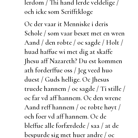
lerdom / Thi hand lerde veldelige /
och icke som Scrifftkloge
Oc der vaar it Menniske i deris
Schole / som vaar besæt met en wren
Aand / den robte / oc sagde / Holt /
huad haffue wi met dig at skaffe
Jhesu aff Nazareth? Du
est kommen
ath forderffue oss / Jeg veed huo
du
est / Guds hellige. Oc Jhesus
truede hannem / oc sagde / Ti stille /
oc far vd aff hannem. Oc den wrene
Aand reff hannem / oc robte høyt /
och
foer vd aff hannem. Oc de
bleffue alle forfærdede / saa / at de
bespurde sig met
huer andre / oc