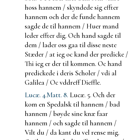
hoss hannem / skyndede sig effter
hannem och
der de
funde hannem
sagde de til hannem / Huer mand
leder effter dig. Och hand sagde til
dem / lader oss gaa til disse neste
Stæder / at ieg oc kand der predicke /
Thi ieg er der til kommen. Oc hand
predickede i deris
Scholer / vdi al
Galilea / Oc vddreff Dieffle.
Lucæ. 4.
Matt. 8.
Lucæ. 5.
Och der
kom en Spedalsk til hannem / bad
hannem / bøyde sine knæ faar
hannem / och sagde til hannem /
Vilt du / da kant du vel rense mig.