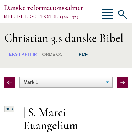
Danske reformationssalmer
Vis/skjul
Vis/sk
MELODIER OG TEKSTER 1529-1573
menu
søgef
Vejledning
Christian 3.s danske Bibel
Om
TEKSTKRITIK
ORDBOG
PDF
TEKSTER
MELODIER
FORSKNING
|
S. Marci
900
Euangelium