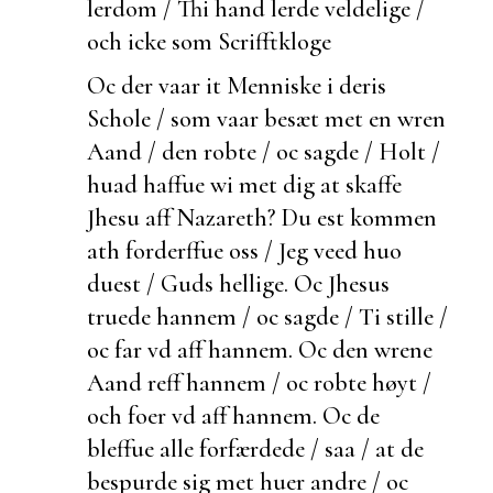
lerdom / Thi hand lerde veldelige /
och icke som Scrifftkloge
Oc der vaar it Menniske i deris
Schole / som vaar besæt met en wren
Aand / den robte / oc sagde / Holt /
huad haffue wi met dig at skaffe
Jhesu aff Nazareth? Du
est kommen
ath forderffue oss / Jeg veed huo
du
est / Guds hellige. Oc Jhesus
truede hannem / oc sagde / Ti stille /
oc far vd aff hannem. Oc den wrene
Aand reff hannem / oc robte høyt /
och
foer vd aff hannem. Oc de
bleffue alle forfærdede / saa / at de
bespurde sig met
huer andre / oc