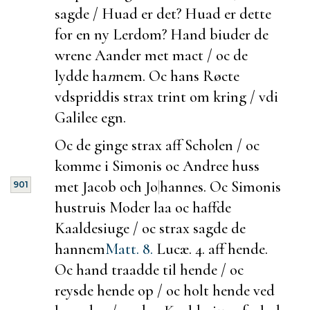
sagde / Huad er det? Huad er dette
for en ny Lerdom? Hand biuder de
wrene Aander met mact / oc de
lydde ha
n
nem. Oc hans Røcte
vdspriddis strax
trint om kring / vdi
Galilee egn.
Oc de
ginge strax aff Scholen / oc
komme i Simonis oc Andree huss
met Jacob och Jo
|
hannes. Oc Simonis
901
hustruis Moder laa oc haffde
Kaaldesiuge / oc strax sagde de
hannem
Matt. 8.
Lucæ. 4.
aff hende.
Oc hand traadde til hende / oc
reysde hende op / oc holt hende ved