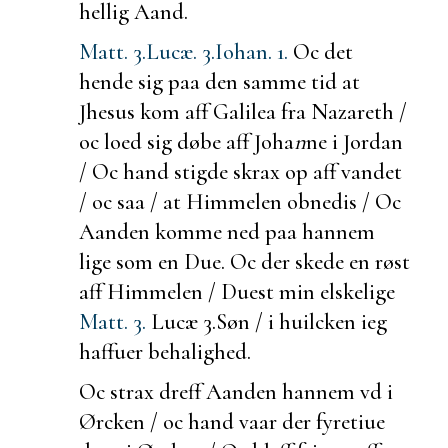
hellig Aand.
Matt. 3.
Lucæ. 3.
Iohan. 1.
Oc det
hende sig paa den samme tid at
Jhesus kom aff Galilea fra Nazareth /
oc loed sig døbe aff Joha
n
ne i Jordan
/ Oc hand stigde skrax op aff vandet
/ oc saa / at Himmelen obnedis / Oc
Aanden komme ned paa hannem
lige som en Due. Oc der skede en røst
aff Himmelen / Du
est min elskelige
Matt. 3.
Lucæ 3.
Søn / i huilcken ieg
haffuer behalighed.
Oc strax dreff Aanden hannem vd i
Ørcken / oc hand vaar der fyretiue