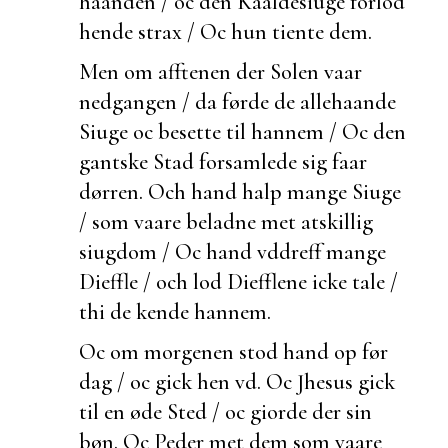
haanden / oc den Kaaldesiuge forlod
hende strax / Oc hun tiente dem.
Men om afftenen der Solen vaar
nedgangen / da førde de
allehaande
Siuge oc besette til hannem / Oc den
gantske Stad forsamlede sig faar
dørren. Och hand halp mange Siuge
/ som vaare beladne met atskillig
siugdom / Oc hand vddreff mange
Dieffle / och lod Diefflene icke tale /
thi de kende hannem.
Oc om morgenen stod hand op før
dag / oc gick hen vd. Oc Jhesus gick
til en øde Sted / oc giorde der sin
bøn. Oc Peder met dem som vaare