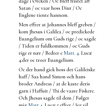
dage i Ørcken / Oc bleff fristet aff
Satan / oc vaar hoss
Diur / Oc
Englene tiente hannem.
Men effter at Johannes bleff greben /
kom Jhesus i Galilea / oc predickede
Euangelium om Guds rige / oc sagde
/ Tiden er fuldkommen / oc Guds
rige er nær / Bedrer e
Matt. 4.
Lucæ
4.
der oc troer Euangelium.
Oc
der hand gick hoss det Galileiske
haff / Saa hand Simon och hans
broder Andreas / at de kaste deris
garn i Haffuit / Thi de vaare Fiskere.
Och Jhesus sagde til dem / Følger
mig
Matt 4.
Lucæ 5.
effter / Jeg vil