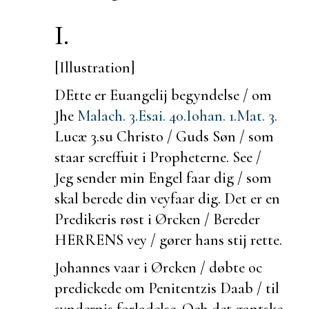
I.
[Illustration]
DEtte er Euangelij begyndelse / om
Jhe
Malach. 3.
Esai. 40.
Iohan. 1.
Mat. 3.
Lucæ 3.
su Christo / Guds Søn / som
staar screffuit i Propheterne. See /
Jeg sender min Engel faar dig / som
skal
berede din veyfaar dig. Det er en
Predikeris røst i Ørcken / Bereder
HERRENS vey / gører hans stij rette.
Johannes vaar i Ørcken / døbte oc
predickede om
Penitentzis Daab / til
syndernis forladelse. Och det
gantske