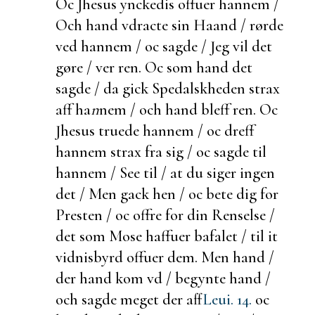
Oc Jhesus ynckedis offuer hannem /
Och hand vdracte sin Haand / rørde
ved hannem / oc sagde / Jeg vil det
gøre / ver ren. Oc som hand det
sagde / da gick Spedalskheden strax
aff ha
n
nem / och hand bleff ren. Oc
Jhesus truede hannem / oc dreff
hannem strax fra sig / oc sagde til
hannem / See til / at du siger ingen
det / Men gack hen / oc
bete dig for
Presten / oc offre for din Renselse /
det som Mose haffuer bafalet / til it
vidnisbyrd offuer dem. Men hand /
der hand kom vd / begynte hand /
och sagde meget der aff
Leui. 14.
oc