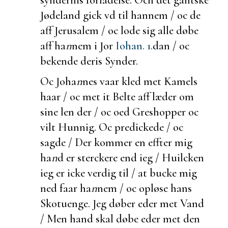
Jødeland gick vd til hannem / oc de
aff Jerusalem / oc lode sig alle døbe
aff ha
n
nem i Jor
Iohan. 1.
dan / oc
bekende deris Synder.
Oc Joha
n
nes vaar kled met Kamels
haar / oc met it Belte aff læder om
sine len der / oc oed Greshopper oc
vilt Hunnig. Oc predickede / oc
sagde / Der kommer en effter mig
ha
n
d er sterckere end ieg / Huilcken
ieg er icke verdig til / at bucke mig
ned faar ha
n
nem / oc opløse hans
Skotuenge. Jeg døber eder met Vand
/ Men hand skal døbe eder met den