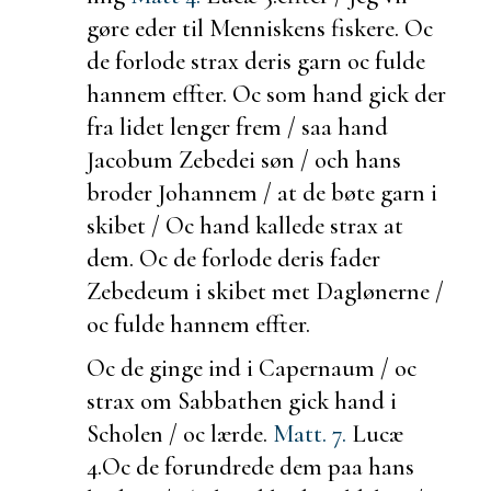
gøre eder til Menniskens fiskere. Oc
de forlode strax deris garn oc
fulde
hannem effter. Oc som hand gick der
fra lidet lenger frem / saa hand
Jacobum Zebedei søn / och hans
broder Johannem / at de bøte garn i
skibet / Oc hand kallede strax at
dem. Oc de forlode deris fader
Zebedeum i skibet met Daglønerne /
oc
fulde hannem effter.
Oc de
ginge ind i Capernaum / oc
strax om
Sabbathen gick hand i
Scholen / oc lærde.
Matt. 7.
Lucæ
4.
Oc de forundrede dem paa hans