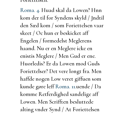
Roma. 4.
Huad skal da Lowen? Hnn
kom der til for Syndens skyld / Jndtil
den Sæd kom / som Foriettelsen vaar
skeet / Oc hun er
beskicket aff
Engelen / formedelst Meglerens
haand. Nu er en Meglere icke en
enistis Meglere / Men Gud er ene.
Huorledis? Er da Lowen mod Guds
Foriettelser? Det vere longt fra. Men
haffde nogen Low veret giffuen som
kunde gøre leff
Roma. 11.
uende / Da
komme Retferdighed sandelige aff
Lowen. Men Scrifften besluttede
alting vnder Synd / At Foriettelsen