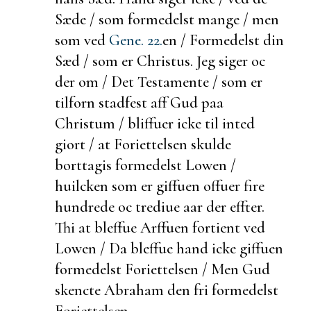
Sæde / som formedelst mange / men
som ved
Gene. 22.
en / Formedelst din
Sæd / som er Christus. Jeg siger oc
der om / Det Testamente / som er
tilforn
stadfest aff Gud paa
Christum / bliffuer icke til inted
giort / at Foriettelsen skulde
borttagis formedelst Lowen /
huilcken som er giffuen offuer fire
hundrede oc trediue aar der effter.
Thi at bleffue Arffuen fortient ved
Lowen / Da bleffue hand icke giffuen
formedelst Foriettelsen / Men Gud
skencte Abraham den fri formedelst
Foriettelsen.