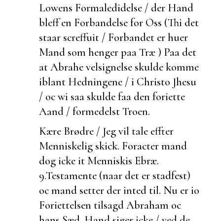
Lowens Formaledidelse / der Hand
bleff en Forbandelse for Oss (Thi det
staar screffuit / Forbandet er huer
Mand som henger paa Træ ) Paa det
at Abrahe velsignelse skulde komme
iblant Hedningene / i Christo Jhesu
/ oc wi saa skulde faa den foriette
Aand / formedelst Troen.
Kære Brødre / Jeg vil tale effter
Menniskelig skick. Foracter mand
dog icke it Menniskis
Ebræ.
9.
Testamente (naar det er
stadfest)
oc mand setter der inted til. Nu er io
Foriettelsen tilsagd Abraham oc
hans Sæd. Hand siger icke / ved de