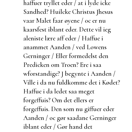
haffuer tryllet eder / at i lyde icke
Sandhed? Huilcke Christus Jhesus
vaar Malet faar øyene / oc er nu
kaarsfest iblant eder. Dette vil ieg
aleniste lære aff eder / Haffue i
anammet Aanden / ved Lowens
Gerninger / Eller formedelst den
Predicken om Troen? Ere i saa
wforstandige? J begynte i Aanden /
Ville i da nu
fuldkomme det i Kødet?
Haffue i da ledet saa meget
forgeffuis? Om det ellers er
forgeffuis. Den som nu giffuer eder
Aanden / oc gør saadane Gerninger
iblant eder / Gør hand det