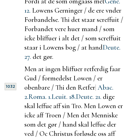
Fordi at de som omgaass met
Gene.
12.
Lowens Gerninger / de ere vnder
Forbandelse. Thi det staar screffuit /
Forbandet vere huer mand / som
icke bliffuer i alt det / som screffuit
staar i Lowens bog / at hand
Deute.
27.
det gør.
Men at ingen bliffuer retferdig faar
Gud / formedelst Lowen / er
obenbare / Thi den Retfer
|
Abac.
1032
2.
Roma. 1.
Leuit. 18.
Deute. 21.
dige
skal leffue aff sin Tro. Men Lowen er
icke aff Troen / Men det Menniske
som det gør / hand skal leffue der
ved / Oc Christus forløsde oss aff