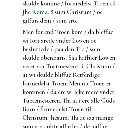
skulde komme / formedelst Troen til
Jhe
Roma. 8.
sum Christum / oc
giffuis dem / som tro.
Men før end Troen kom / da bleffue
wi
foruarede vnder Lowen oc
besluttede / paa den Tro / som
skulde obenbaris. Saa haffuer Lowen
veret vor Tuctmestere til Christum /
at wi skulde bliffue Retferdige
formedelst Troen. Men nu Troen er
kommen / da ere wi icke mere vnder
Tuctemesteren. Thi at i ere alle Guds
Børn / formedelst Troen til
Christum Jhesum. Thi at saa mange
som ere døbte aff eder / de haffue