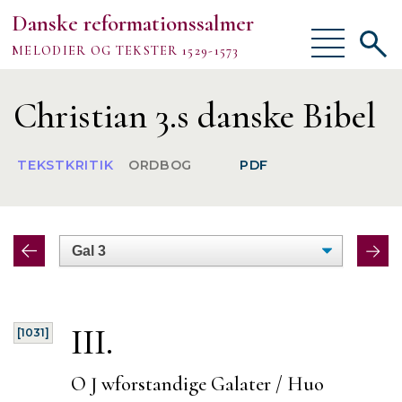
Danske reformationssalmer
Vis/skjul
Vis/sk
MELODIER OG TEKSTER 1529-1573
menu
søgef
Vejledning
Christian 3.s danske Bibel
Om
TEKSTKRITIK
ORDBOG
PDF
TEKSTER
MELODIER
FORSKNING
III.
[1031]
O J wforstandige Galater / Huo