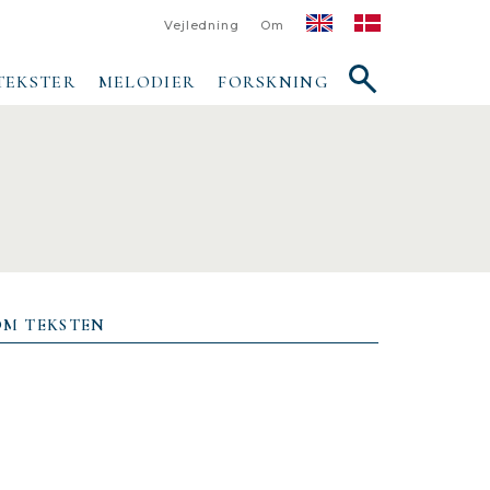
Vejledning
Om
Vis/skjul
TEKSTER
MELODIER
FORSKNING
søgefelt
OM TEKSTEN