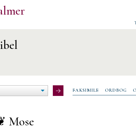
almer
ibel
ØG/FORMINDSK
LTEBREDDE
FAKSIMILE
ORDBOG
❦ Mose