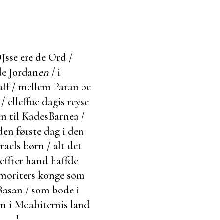
Jsse ere de Ord /
ide Jordan
en
/ i
ff / mellem Paran oc
 elleffue dagis reyse
en til KadesBarnea /
den første dag i den
raels børn / alt det
ffter hand haffde
oriters konge som
 Basan / som
bode i
an i Moabiternis land
sagde.