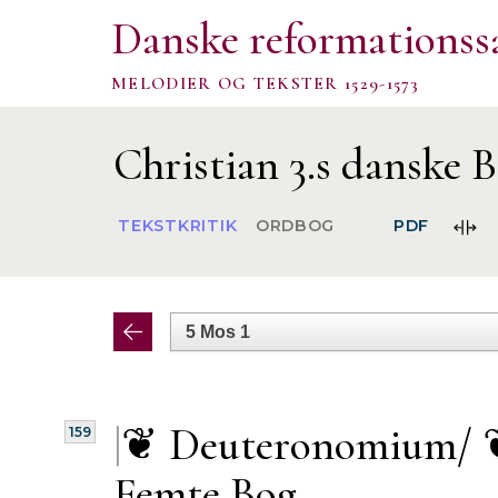
Danske reformationss
MELODIER OG TEKSTER 1529-1573
Christian 3.s danske B
FOR
TEKSTKRITIK
ORDBOG
PDF
SPA
|
❦ Deuteronomium/ 
159
Femte Bog.