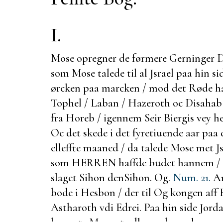
I.
Mose opregner de førmere Gerninger
D
som Mose talede til al Jsrael paa hin s
ørcken paa marcken / mod det Røde ha
Tophel / Laban / Hazeroth oc Disahab /
fra Horeb / igennem Seir Biergis vey h
Oc det skede i det fyretiuende aar paa 
elleffte maaned / da talede Mose met Js
som HERREN haffde budet hannem / e
slaget Sihon den
Sihon. Og.
Num. 21.
Am
bode i Hesbon / der til Og kongen aff
Astharoth vdi Edrei. Paa hin side Jord
begynte Mose at vdlegge denne low oc 